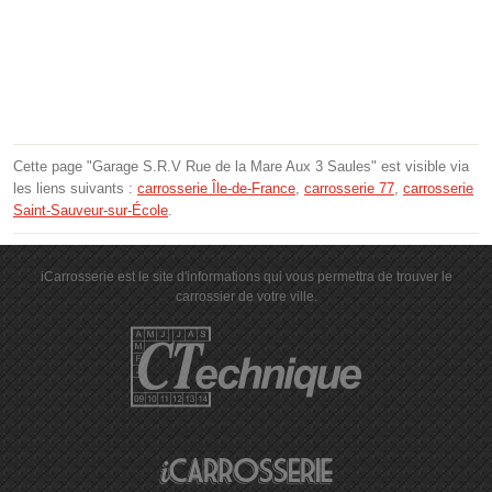
Cette page "Garage S.R.V Rue de la Mare Aux 3 Saules" est visible via
les liens suivants :
carrosserie Île-de-France
,
carrosserie 77
,
carrosserie
Saint-Sauveur-sur-École
.
iCarrosserie est le site d'informations qui vous permettra de trouver le
carrossier de votre ville.