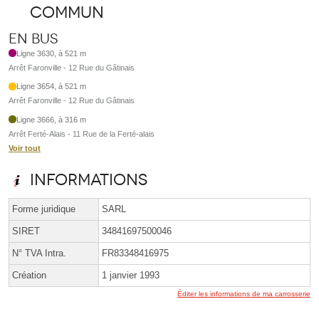
commun
En bus
Ligne 3630, à 521 m
Arrêt Faronville - 12 Rue du Gâtinais
Ligne 3654, à 521 m
Arrêt Faronville - 12 Rue du Gâtinais
Ligne 3666, à 316 m
Arrêt Ferté-Alais - 11 Rue de la Ferté-alais
Voir tout
Informations
Forme juridique
SARL
SIRET
34841697500046
N° TVA Intra.
FR83348416975
Création
1 janvier 1993
Éditer les informations de ma carrosserie