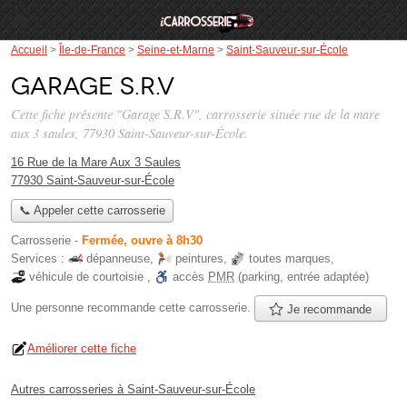
Accueil
>
Île-de-France
>
Seine-et-Marne
>
Saint-Sauveur-sur-École
Garage S.R.V
Cette fiche présente "Garage S.R.V", carrosserie située
rue de la mare
aux 3 saules
, 77930 Saint-Sauveur-sur-École.
16 Rue de la Mare Aux 3 Saules
77930 Saint-Sauveur-sur-École
📞 Appeler cette carrosserie
Carrosserie
-
Fermée, ouvre à 8h30
Services :
dépanneuse
,
peintures
,
toutes marques
,
véhicule de courtoisie
,
accès
PMR
(parking, entrée adaptée)
Une personne
recommande
cette carrosserie.
Je recommande
Améliorer cette fiche
Autres carrosseries à Saint-Sauveur-sur-École