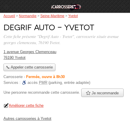
Accueil
>
Normandie
>
Seine-Maritime
>
Yvetot
Degrif Auto - Yvetot
Cette fiche présente "Degrif Auto - Yvetot", carrosserie située
avenue
georges clemenceau
, 76190 Yvetot.
1 avenue Georges Clemenceau
76190 Yvetot
📞 Appeler cette carrosserie
Carrosserie
-
Fermée, ouvre à 8h30
Services :
accès
PMR
(parking, entrée adaptée)
Une personne
recommande
cette carrosserie.
Je recommande
Améliorer cette fiche
Autres carrosseries à Yvetot