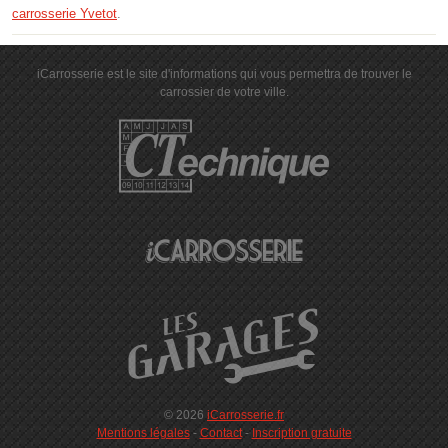
carrosserie Yvetot
.
iCarrosserie est le site d'informations qui vous permettra de trouver le
carrossier de votre ville.
© 2026
iCarrosserie.fr
Mentions légales
-
Contact
-
Inscription gratuite