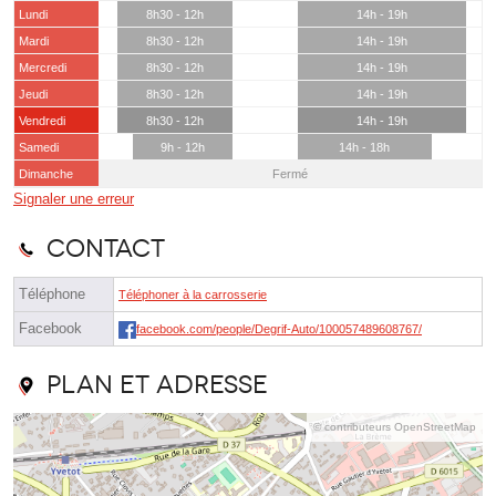
Lundi
8h30 - 12h
14h - 19h
Mardi
8h30 - 12h
14h - 19h
Mercredi
8h30 - 12h
14h - 19h
Jeudi
8h30 - 12h
14h - 19h
Vendredi
8h30 - 12h
14h - 19h
Samedi
9h - 12h
14h - 18h
Dimanche
Fermé
Signaler une erreur
Contact
Téléphone
Téléphoner à la carrosserie
Facebook
facebook.com/people/Degrif-Auto/100057489608767/
Plan et adresse
© contributeurs OpenStreetMap