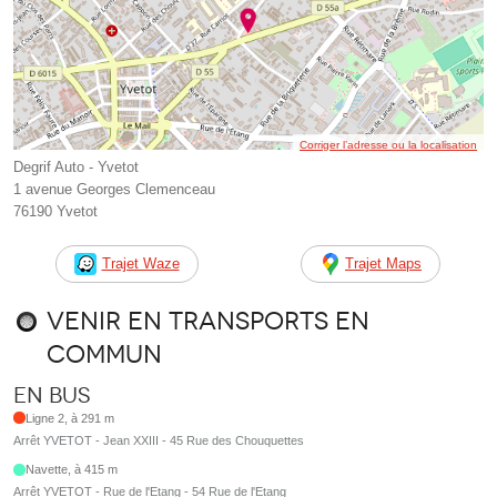
Corriger l’adresse ou la localisation
Degrif Auto - Yvetot
1 avenue Georges Clemenceau
76190 Yvetot
Trajet Waze
Trajet Maps
Venir en transports en
commun
En bus
Ligne 2, à 291 m
Arrêt YVETOT - Jean XXIII - 45 Rue des Chouquettes
Navette, à 415 m
Arrêt YVETOT - Rue de l'Etang - 54 Rue de l'Etang