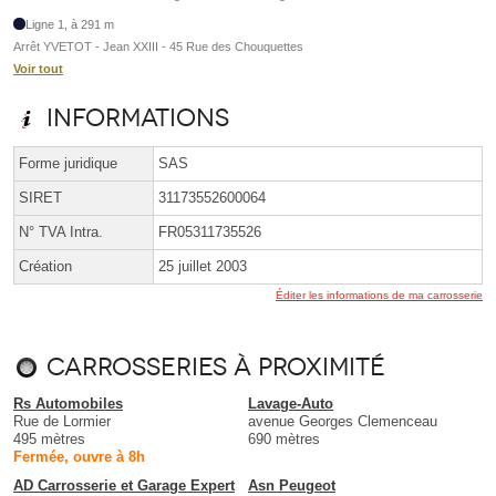
Ligne 1, à 291 m
Arrêt YVETOT - Jean XXIII - 45 Rue des Chouquettes
Voir tout
Informations
Forme juridique
SAS
SIRET
31173552600064
N° TVA Intra.
FR05311735526
Création
25 juillet 2003
Éditer les informations de ma carrosserie
Carrosseries à proximité
Rs Automobiles
Lavage-Auto
Rue de Lormier
avenue Georges Clemenceau
495 mètres
690 mètres
Fermée, ouvre à 8h
AD Carrosserie et Garage Expert
Asn Peugeot