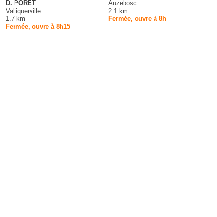
D. PORET
Auzebosc
Valliquerville
2.1 km
1.7 km
Fermée, ouvre à 8h
Fermée, ouvre à 8h15