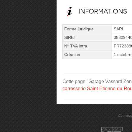
Informations
Forme juridique
SARL
SIRET
3880944
N° TVA Intra.
FR72388
Création
1 octobre
Cette page "Garage Vassard Zone I
carrosserie Saint-Étienne-du-Ro
iCarross