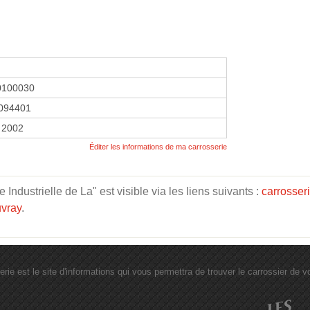
0100030
094401
 2002
Éditer les informations de ma carrosserie
ndustrielle de La" est visible via les liens suivants :
carrosser
uvray
.
erie est le site d'informations qui vous permettra de trouver le carrossier de vot