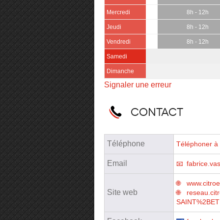
Mercredi
8h - 12h
Jeudi
8h - 12h
Vendredi
8h - 12h
Samedi
Dimanche
Signaler une erreur
Contact
Téléphone
Téléphoner à 
Email
fabrice.v
www.citroe
Site web
reseau.cit
SAINT%2BE