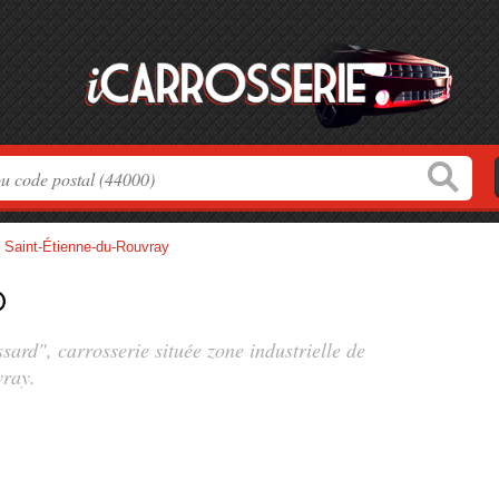
>
Saint-Étienne-du-Rouvray
d
ssard", carrosserie située
zone industrielle de
vray.