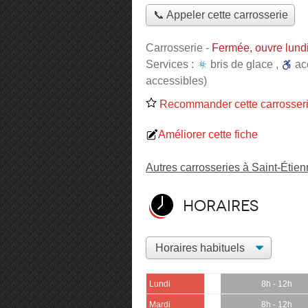
📞 Appeler cette carrosserie
Carrosserie
-
Fermée, ouvre lund
Services :
bris de glace
,
ac
accessibles)
Recommander cette carrosser
Améliorer cette fiche
Autres carrosseries à Saint-Étie
Horaires
Lundi
8h - 12h
Mardi
8h - 12h