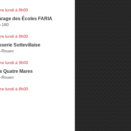
re lundi à 8h00
arage des Écoles FARIA
s 180
re lundi à 8h00
serie Sottevillaise
ès-Rouen
re lundi à 9h00
s Quatre Mares
ès-Rouen
re lundi à 8h00