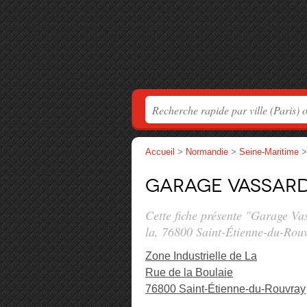
Accueil
>
Normandie
>
Seine-Maritime
Garage Vassar
Cette fiche présente "Garage Va
la
, 76800 Saint-Étienne-du-Rou
Zone Industrielle de La
Rue de la Boulaie
76800 Saint-Étienne-du-Rouvray