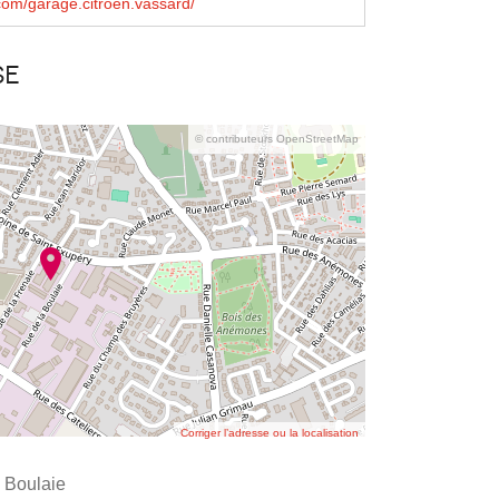
om/garage.citroen.vassard/
se
© contributeurs OpenStreetMap
Corriger l’adresse ou la localisation
a Boulaie