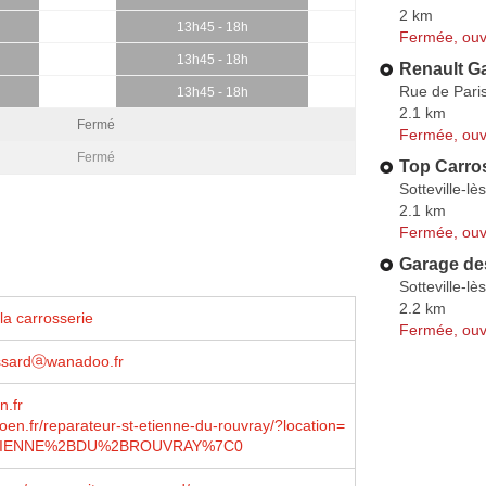
2 km
13h45 - 18h
Fermée, ouv
13h45 - 18h
Renault G
Rue de Pari
13h45 - 18h
2.1 km
Fermé
Fermée, ouv
Fermé
Top Carros
Sotteville-l
2.1 km
Fermée, ouv
Garage de
Sotteville-l
2.2 km
la carrosserie
Fermée, ouv
assardⓐwanadoo.fr
n.fr
roen.fr/reparateur-st-etienne-du-rouvray/?location=
TIENNE%2BDU%2BROUVRAY%7C0