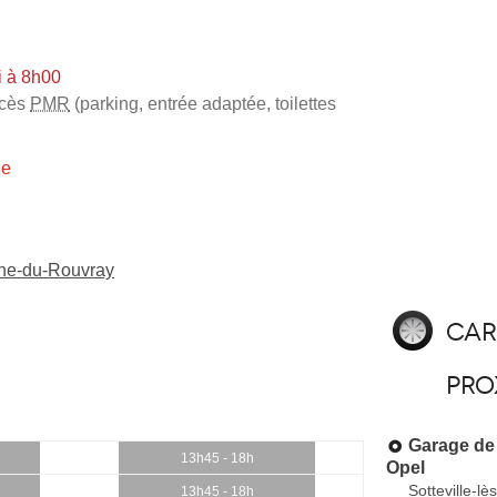
i à 8h00
cès
PMR
(parking, entrée adaptée, toilettes
ie
nne-du-Rouvray
Car
pro
Garage de 
13h45 - 18h
Opel
Sotteville-l
13h45 - 18h