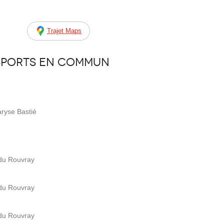
Trajet Maps
sports en commun
aryse Bastié
 du Rouvray
 du Rouvray
 du Rouvray