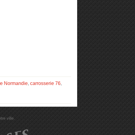
ie Normandie
,
carrosserie 76
,
re ville.