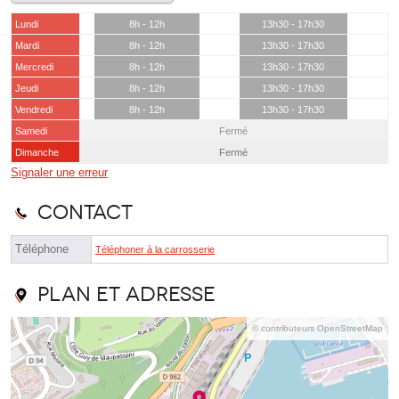
Lundi
8h - 12h
13h30 - 17h30
Mardi
8h - 12h
13h30 - 17h30
Mercredi
8h - 12h
13h30 - 17h30
Jeudi
8h - 12h
13h30 - 17h30
Vendredi
8h - 12h
13h30 - 17h30
Samedi
Fermé
Dimanche
Fermé
Signaler une erreur
Contact
Téléphone
Téléphoner à la carrosserie
Plan et adresse
© contributeurs OpenStreetMap