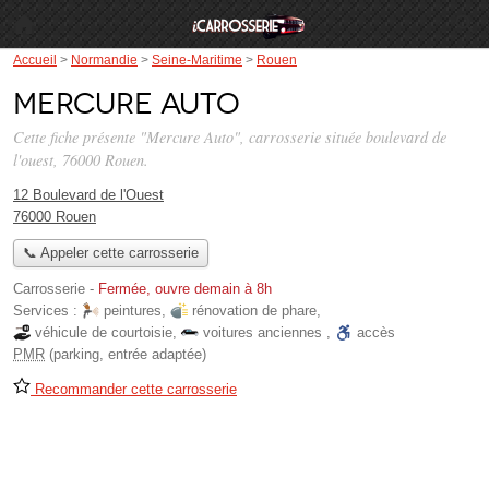
Accueil
>
Normandie
>
Seine-Maritime
>
Rouen
Mercure Auto
Cette fiche présente "Mercure Auto", carrosserie située
boulevard de
l'ouest
, 76000 Rouen.
12 Boulevard de l'Ouest
76000 Rouen
📞 Appeler cette carrosserie
Carrosserie
-
Fermée, ouvre demain à 8h
Services :
peintures
,
rénovation de phare
,
véhicule de courtoisie
,
voitures anciennes
,
accès
PMR
(parking, entrée adaptée)
Recommander cette carrosserie