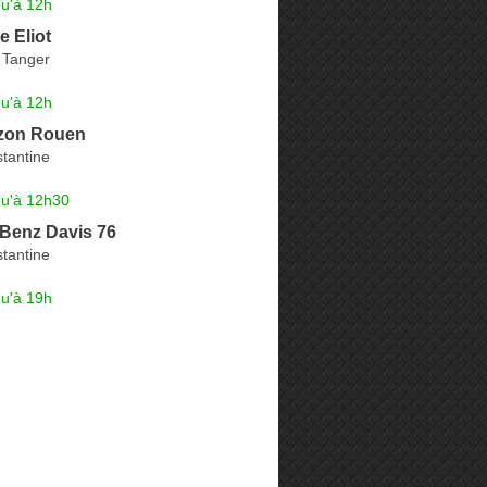
qu'à 12h
e Eliot
 Tanger
qu'à 12h
zon Rouen
tantine
qu'à 12h30
Benz Davis 76
tantine
qu'à 19h