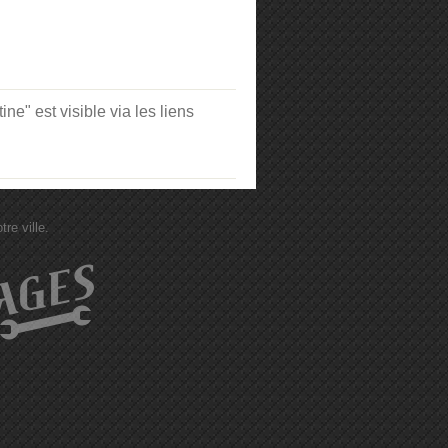
est visible via les liens
re ville.