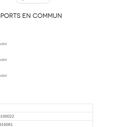
sports en commun
udet
udet
udet
8100022
916081