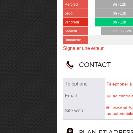
Mercredi
8h - 12h
Jeudi
8h - 12h
Vendredi
8h - 12h
Samedi
8h30 - 12h
Dimanche
Signaler une erreur
Contact
Téléphone
Téléphoner à 
Email
ad.central
www.ad.fr/
Site web
as-automobil
Plan et adres