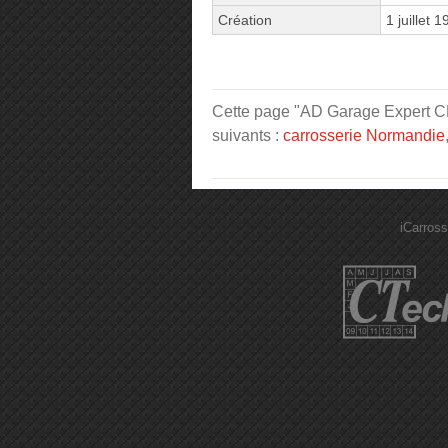
Création
1 juillet 
Cette page "AD Garage Expert 
suivants :
carrosserie Normandie
iCarross