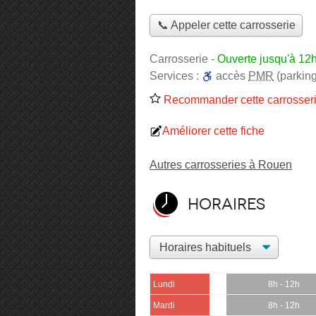
📞 Appeler cette carrosserie
Carrosserie
-
Ouverte jusqu'à 12
Services :
accès
PMR
(parking
Recommander cette carrosser
Améliorer cette fiche
Autres carrosseries à Rouen
Horaires
Lundi
8h - 12h
Mardi
8h - 12h