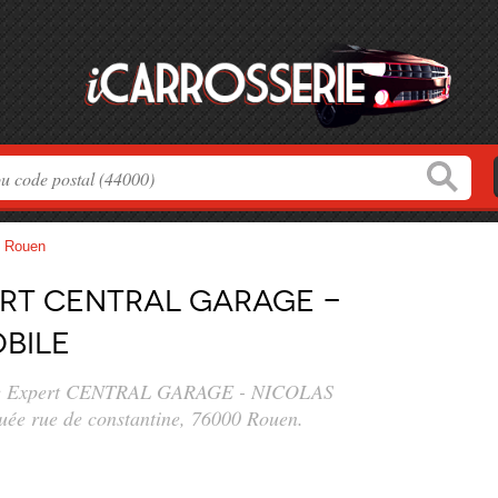
>
Rouen
rt CENTRAL GARAGE -
BILE
rage Expert CENTRAL GARAGE - NICOLAS
tuée
rue de constantine
, 76000 Rouen.