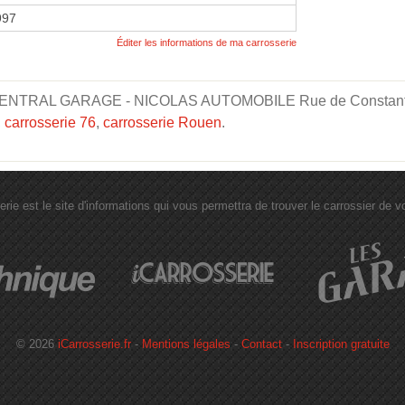
1997
Éditer les informations de ma carrosserie
CENTRAL GARAGE - NICOLAS AUTOMOBILE Rue de Constantine" 
,
carrosserie 76
,
carrosserie Rouen
.
erie est le site d'informations qui vous permettra de trouver le carrossier de vot
© 2026
iCarrosserie.fr
-
Mentions légales
-
Contact
-
Inscription gratuite