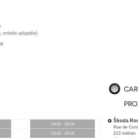
h
, entrée adaptée)
ie
Car
pro
Škoda Rou
13h30 - 18h30
Rue de Cons
213 mètres
13h30 - 18h30