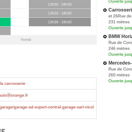
Ouverte jus
13h30 - 18h30
Carrosseri
13h30 - 18h30
et 26Rue de
231 mètres
13h30 - 18h30
Ouverte jus
BMW Hori
Fermé
Rue de Cons
246 mètres
Ouverte jus
Mercedes-
Rue de Cons
260 mètres
Ouverte jus
la carrosserie
autoⓐorange.fr
garage/garage-ad-expert-central-garage-sarl-nicol
e
se