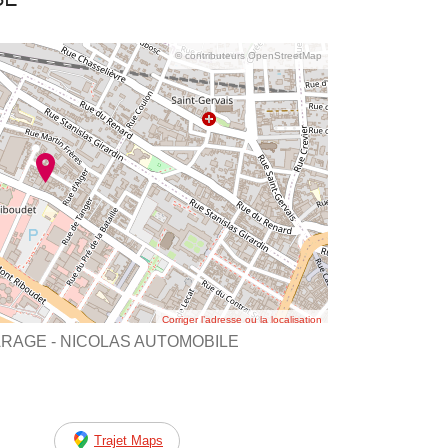
© contributeurs OpenStreetMap
Corriger l’adresse ou la localisation
GARAGE - NICOLAS AUTOMOBILE
Trajet Maps