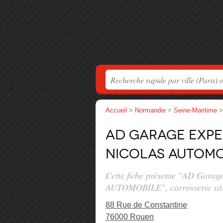
Accueil
>
Normandie
>
Seine-Maritime
AD Garage Expe
NICOLAS AUTOMO
Cette fiche présente "AD Ga
AUTOMOBILE", carrosserie si
88 Rue de Constantine
76000 Rouen