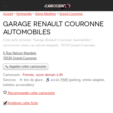
Accueil
>
Normandie
>
Seine-Maritime
>
Grand-Couronne
Garage Renault Couronne
Automobiles
Cette fiche présente "Garage Renault Couronne Automobiles",
carrosserie située
rue nelson mandela
, 76530 Grand-Couronne.
5 Rue Nelson Mandela
76530 Grand-Couronne
📞 Appeler cette carrosserie
Carrosserie
-
Fermée, ouvre demain à 8h
Services :
bris de glace
,
accès
PMR
(parking, entrée adaptée,
toilettes accessibles)
Recommander cette carrosserie
Améliorer cette fiche