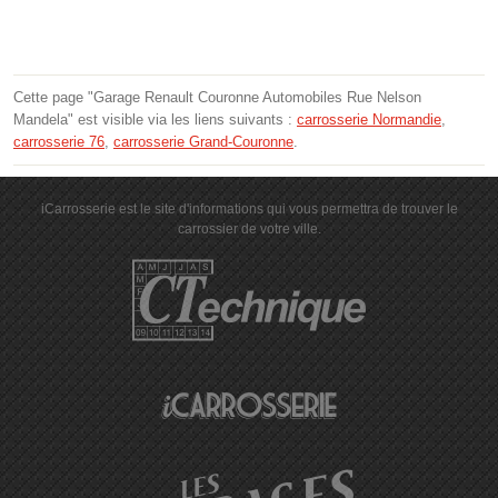
Cette page "Garage Renault Couronne Automobiles Rue Nelson
Mandela" est visible via les liens suivants :
carrosserie Normandie
,
carrosserie 76
,
carrosserie Grand-Couronne
.
iCarrosserie est le site d'informations qui vous permettra de trouver le
carrossier de votre ville.