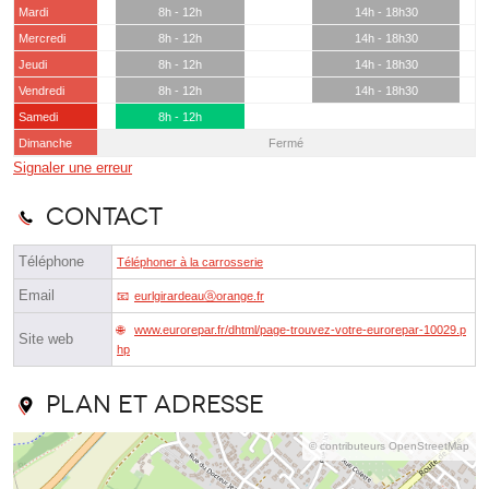
Mardi
8h - 12h
14h - 18h30
Mercredi
8h - 12h
14h - 18h30
Jeudi
8h - 12h
14h - 18h30
Vendredi
8h - 12h
14h - 18h30
Samedi
8h - 12h
Dimanche
Fermé
Signaler une erreur
Contact
Téléphone
Téléphoner à la carrosserie
Email
eurlgirardeauⓐorange.fr
www.eurorepar.fr/dhtml/page-trouvez-votre-eurorepar-10029.p
Site web
hp
Plan et adresse
© contributeurs OpenStreetMap