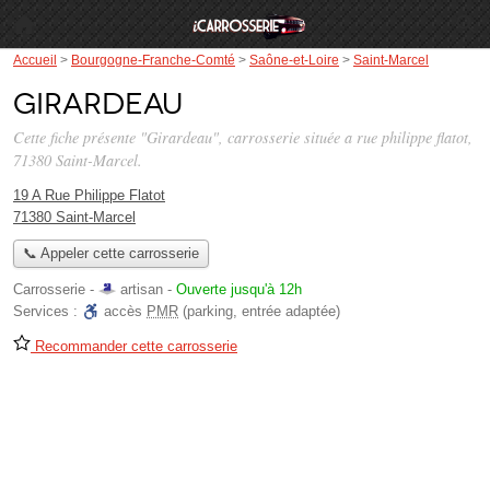
Accueil
>
Bourgogne-Franche-Comté
>
Saône-et-Loire
>
Saint-Marcel
Girardeau
Cette fiche présente "Girardeau", carrosserie située
a rue philippe flatot
,
71380 Saint-Marcel.
19 A Rue Philippe Flatot
71380 Saint-Marcel
📞 Appeler cette carrosserie
Carrosserie -
artisan
-
Ouverte jusqu'à 12h
Services :
accès
PMR
(parking, entrée adaptée)
Recommander cette carrosserie