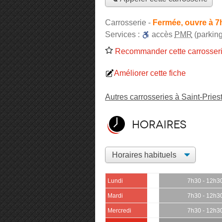
Carrosserie
-
Fermée, ouvre à 7
Services :
accès
PMR
(parking
Recommander cette carrosser
Améliorer cette fiche
Autres carrosseries à Saint-Pries
Horaires
Lundi
7h30 - 12h3
Mardi
7h30 - 12h3
Mercredi
7h30 - 12h3