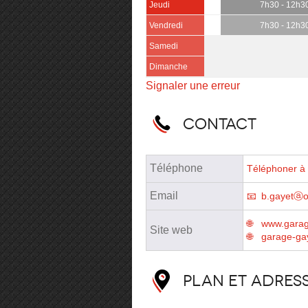
Jeudi
7h30 - 12h3
Vendredi
7h30 - 12h3
Samedi
Dimanche
Signaler une erreur
Contact
Téléphone
Téléphoner à 
Email
b.gayetⓐo
www.garage
Site web
garage-gay
Plan et adres