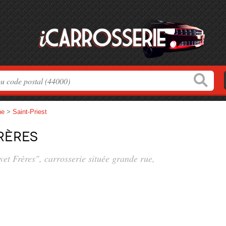
ne
>
Saint-Priest
rères
yet Frères", carrosserie située
grande rue
,