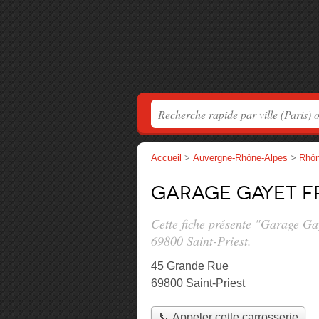
Accueil
>
Auvergne-Rhône-Alpes
>
Rhô
Garage Gayet F
Cette fiche présente "Garage Ga
69800 Saint-Priest.
45 Grande Rue
69800 Saint-Priest
📞 Appeler cette carrosserie