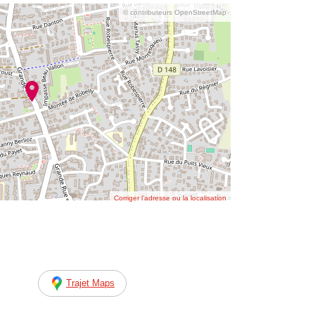
© contributeurs OpenStreetMap
Corriger l’adresse ou la localisation
Trajet Maps