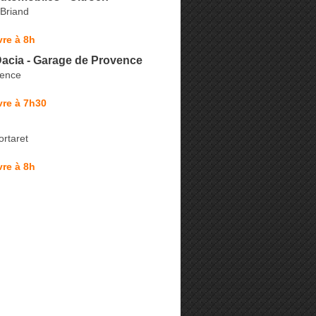
 Briand
re à 8h
Dacia - Garage de Provence
vence
vre à 7h30
rtaret
re à 8h