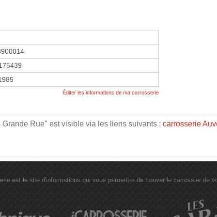
3900014
175439
 1985
Éditer les informations de ma carrosserie
rande Rue" est visible via les liens suivants :
carrosserie Au
erie est le site d'informations qui vous permettra de trouver le carrossier de vot