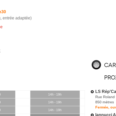
h30
, entrée adaptée)
ie
t
Car
pro
LS Rép'Ca
0
14h - 19h
Rue Roland 
850 mètres
0
14h - 19h
Fermée, ouv
0
14h - 19h
Iannucci A