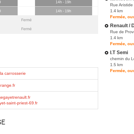
0
14h - 19h
Rue Aristide
1.4 km
0
14h - 19h
Fermée, ouv
Fermé
Renault / 
Fermé
Rue de Pro
1.4 km
Fermée, ou
I.T Semi
chemin du Lo
1.5 km
Fermée, ouv
la carrosserie
range.fr
gayetrenault.fr
et-saint-priest-69.fr
se