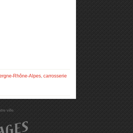
vergne-Rhône-Alpes
,
carrosserie
re ville.