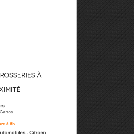
rosseries à
ximité
rs
Garros
re à 8h
utomobiles - Citroën