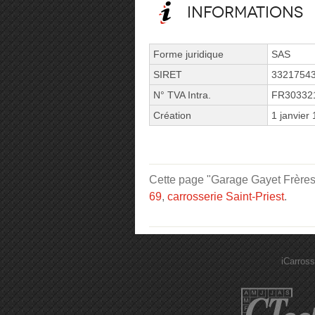
Informations
Forme juridique
SAS
SIRET
3321754
N° TVA Intra.
FR30332
Création
1 janvier
Cette page "Garage Gayet Frères G
69
,
carrosserie Saint-Priest
.
iCarross