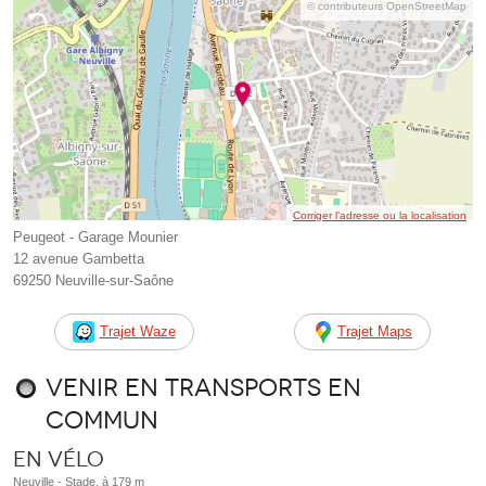
© contributeurs OpenStreetMap
Corriger l’adresse ou la localisation
Peugeot - Garage Mounier
12 avenue Gambetta
69250 Neuville-sur-Saône
Trajet Waze
Trajet Maps
Venir en transports en
commun
En vélo
Neuville - Stade, à 179 m