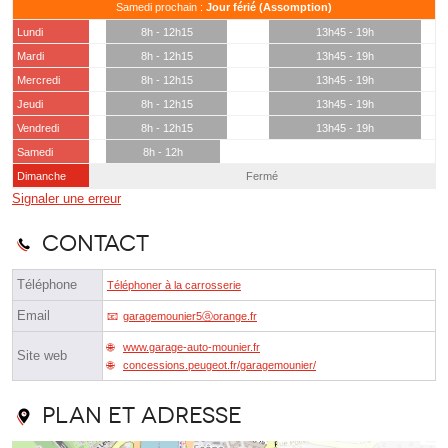
Samedi prochain :
Jour férié (Assomption)
Lundi
8h - 12h15
13h45 - 19h
Mardi
8h - 12h15
13h45 - 19h
Mercredi
8h - 12h15
13h45 - 19h
Jeudi
8h - 12h15
13h45 - 19h
Vendredi
8h - 12h15
13h45 - 19h
Samedi
8h - 12h
Dimanche
Fermé
Signaler une erreur
Contact
Téléphone
Téléphoner à la carrosserie
Email
garagemounier5ⓐorange.fr
www.garage-auto-mounier.fr
Site web
concessions.peugeot.fr/garagemounier/
Plan et adresse