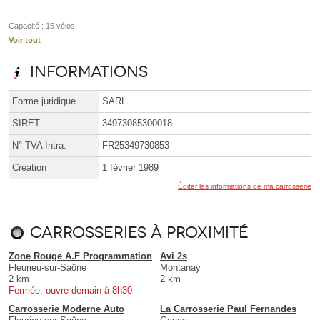
Capacité : 15 vélos
Voir tout
Informations
Forme juridique
SARL
SIRET
34973085300018
N° TVA Intra.
FR25349730853
Création
1 février 1989
Éditer les informations de ma carrosserie
Carrosseries à proximité
Zone Rouge A.F Programmation
Avi 2s
Fleurieu-sur-Saône
Montanay
2 km
2 km
Fermée, ouvre demain à 8h30
Carrosserie Moderne Auto
La Carrosserie Paul Fernandes