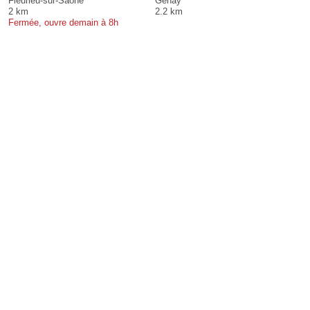
Fleurieu-sur-Saône
Genay
2 km
2.2 km
Fermée, ouvre demain à 8h