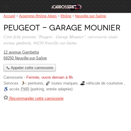
Accueil
>
Auvergne-Rhône-Alpes
>
Rhône
>
Neuville-sur-Saône
Peugeot - Garage Mounier
Cette fiche présente "Peugeot - Garage Mounier", carrosserie située
avenue gambetta
, 69250 Neuville-sur-Saône.
12 avenue Gambetta
69250 Neuville-sur-Saône
📞 Appeler cette carrosserie
Carrosserie
-
Fermée, ouvre demain à 8h
Services :
peintures
,
toutes marques
,
véhicule de courtoisie
,
accès
PMR
(parking, entrée adaptée)
Recommander cette carrosserie