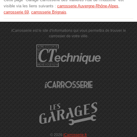
visible via les liens suivants :
carrosserie Auvergne-Rhône-Alpes
,
carrosserie 69
,
carrosserie Brignais
.
iCarrosserie est le site d'informations qui vous permettra de trouver le
carrossier de votre ville.
© 2026
iCarrosserie.fr