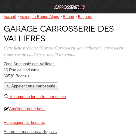
Accueil
>
Auvergne-Rhône-Alpes
>
Rhône
>
Brignais
Garage Carrosserie des
Vallieres
Cette fiche présente "Garage Carrosserie des Vallieres", carrosserie
située
rue de l'industrie
, 69530 Brignais.
Zone Artisanale des Vallieres
16 Rue de l'Industrie
69530 Brignais
📞 Appeler cette carrosserie
Recommander cette carrosserie
Améliorer cette fiche
Renseigner les horaires
Autres carrosseries à Brignais