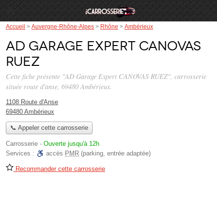
Accueil
>
Auvergne-Rhône-Alpes
>
Rhône
>
Ambérieux
AD Garage Expert CANOVAS
RUEZ
Cette fiche présente "AD Garage Expert CANOVAS RUEZ", carrosserie
située
route d'anse
, 69480 Ambérieux.
1108 Route d'Anse
69480 Ambérieux
📞 Appeler cette carrosserie
Carrosserie
-
Ouverte jusqu'à 12h
Services :
accès
PMR
(parking, entrée adaptée)
Recommander cette carrosserie