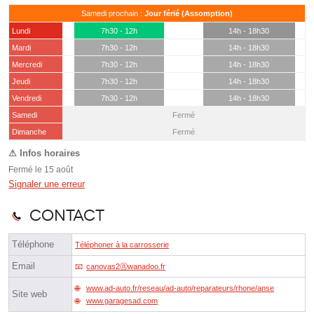
Samedi prochain :
Jour férié (Assomption)
Lundi
7h30 - 12h
14h - 18h30
Mardi
7h30 - 12h
14h - 18h30
Mercredi
7h30 - 12h
14h - 18h30
Jeudi
7h30 - 12h
14h - 18h30
Vendredi
7h30 - 12h
14h - 18h30
Samedi
Fermé
(15 août)
Dimanche
Fermé
Fermé le 15 août
Signaler une erreur
Contact
Téléphone
Téléphoner à la carrosserie
Email
canovas2ⓐwanadoo.fr
www.ad-auto.fr/reseau/ad-auto/reparateurs/rhone/anse
Site web
www.garagesad.com