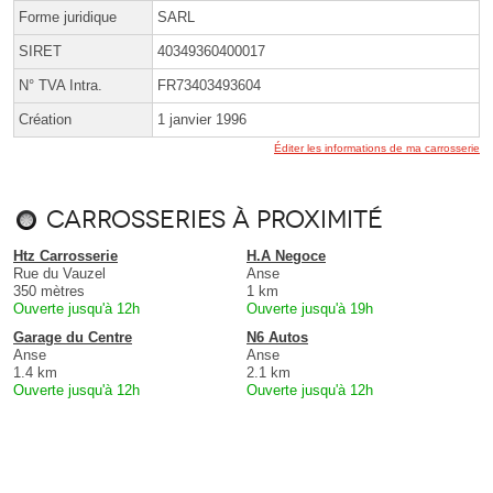
Forme juridique
SARL
SIRET
40349360400017
N° TVA Intra.
FR73403493604
Création
1 janvier 1996
Éditer les informations de ma carrosserie
Carrosseries à proximité
Htz Carrosserie
H.A Negoce
Rue du Vauzel
Anse
350 mètres
1 km
Ouverte jusqu'à 12h
Ouverte jusqu'à 19h
Garage du Centre
N6 Autos
Anse
Anse
1.4 km
2.1 km
Ouverte jusqu'à 12h
Ouverte jusqu'à 12h