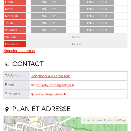
Lundi
7h45 - 12h
13h30 - 17h30
Mardi
7h45 - 12h
13h30 - 17h30
Mercredi
7h45 - 12h
13h30 - 17h30
Jeudi
7h45 - 12h
13h30 - 17h30
Vendredi
7h45 - 12h
13h30 - 17h30
Samedi
Fermé
Dimanche
Fermé
Signaler une erreur
Contact
Téléphone
Téléphoner à la carrosserie
Email
sarl.roby-freresⓐhotmail.fr
Site web
www.garage-lauber.fr
Plan et adresse
© contributeurs OpenStreetMap