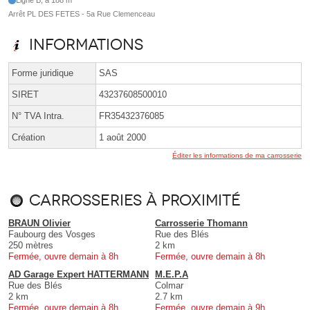
Arrêt PL DES FETES - 5a Rue Clemenceau
Informations
Forme juridique
SAS
SIRET
43237608500010
N° TVA Intra.
FR35432376085
Création
1 août 2000
Éditer les informations de ma carrosserie
Carrosseries à proximité
BRAUN Olivier
Carrosserie Thomann
Faubourg des Vosges
Rue des Blés
250 mètres
2 km
Fermée, ouvre demain à 8h
Fermée, ouvre demain à 8h
AD Garage Expert HATTERMANN
M.E.P.A
Rue des Blés
Colmar
2 km
2.7 km
Fermée, ouvre demain à 8h
Fermée, ouvre demain à 9h