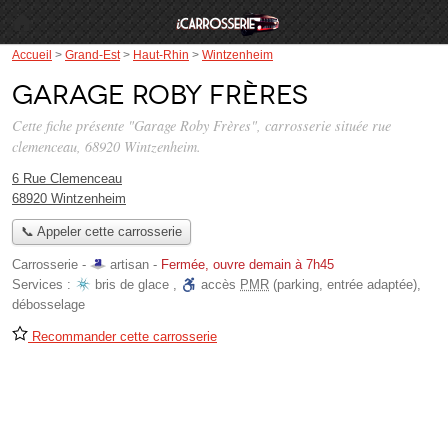
Accueil
>
Grand-Est
>
Haut-Rhin
>
Wintzenheim
Garage Roby Frères
Cette fiche présente "Garage Roby Frères", carrosserie située
rue
clemenceau
, 68920 Wintzenheim.
6 Rue Clemenceau
68920 Wintzenheim
📞 Appeler cette carrosserie
Carrosserie -
artisan
-
Fermée, ouvre demain à 7h45
Services :
bris de glace
,
accès
PMR
(parking, entrée adaptée)
,
débosselage
Recommander cette carrosserie