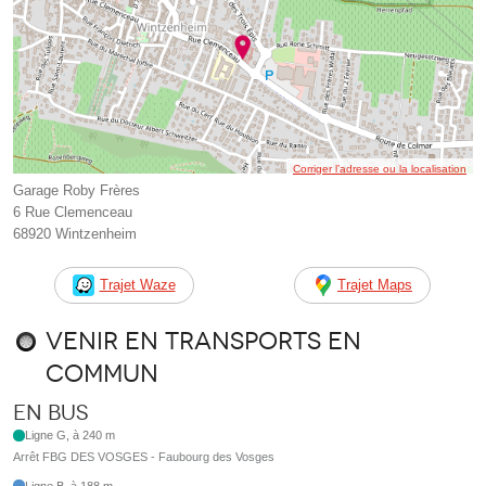
Corriger l’adresse ou la localisation
Garage Roby Frères
6 Rue Clemenceau
68920 Wintzenheim
Trajet Waze
Trajet Maps
Venir en transports en
commun
En bus
Ligne G, à 240 m
Arrêt FBG DES VOSGES - Faubourg des Vosges
Ligne B, à 188 m