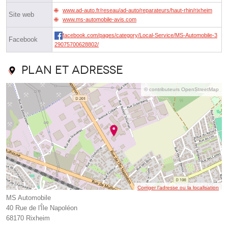
www.ad-auto.fr/reseau/ad-auto/reparateurs/haut-rhin/rixheim
Site web
www.ms-automobile-avis.com
facebook.com/pages/category/Local-Service/MS-Automobile-3
Facebook
29075700628802/
Plan et adresse
© contributeurs OpenStreetMap
Corriger l’adresse ou la localisation
MS Automobile
40 Rue de l'Île Napoléon
68170 Rixheim