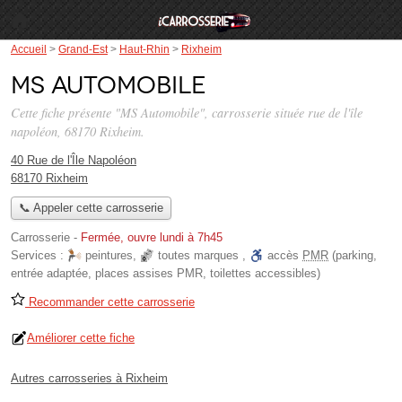
Accueil
>
Grand-Est
>
Haut-Rhin
>
Rixheim
MS Automobile
Cette fiche présente "MS Automobile", carrosserie située
rue de l'île
napoléon
, 68170 Rixheim.
40 Rue de l'Île Napoléon
68170 Rixheim
📞 Appeler cette carrosserie
Carrosserie
-
Fermée, ouvre lundi à 7h45
Services :
peintures
,
toutes marques
,
accès
PMR
(parking,
entrée adaptée, places assises PMR, toilettes accessibles)
Recommander cette carrosserie
Améliorer cette fiche
Autres carrosseries à Rixheim