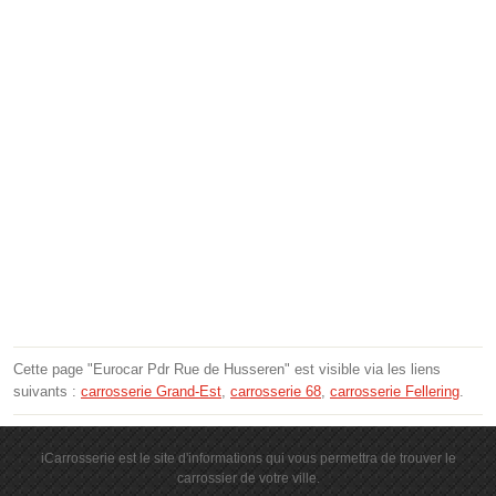
Cette page "Eurocar Pdr Rue de Husseren" est visible via les liens
suivants :
carrosserie Grand-Est
,
carrosserie 68
,
carrosserie Fellering
.
iCarrosserie est le site d'informations qui vous permettra de trouver le
carrossier de votre ville.