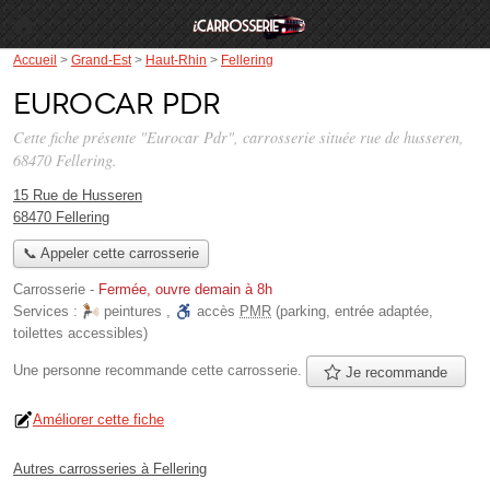
Accueil
>
Grand-Est
>
Haut-Rhin
>
Fellering
Eurocar Pdr
Cette fiche présente "Eurocar Pdr", carrosserie située
rue de husseren
,
68470 Fellering.
15 Rue de Husseren
68470 Fellering
📞 Appeler cette carrosserie
Carrosserie
-
Fermée, ouvre demain à 8h
Services :
peintures
,
accès
PMR
(parking, entrée adaptée,
toilettes accessibles)
Une personne
recommande
cette carrosserie.
Je recommande
Améliorer cette fiche
Autres carrosseries à Fellering