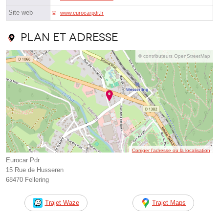
Site web
www.eurocarpdr.fr
Plan et adresse
© contributeurs OpenStreetMap
Corriger l’adresse ou la localisation
Eurocar Pdr
15 Rue de Husseren
68470 Fellering
Trajet Waze
Trajet Maps