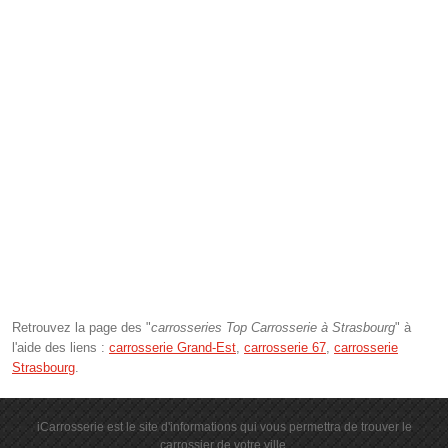
Retrouvez la page des "
carrosseries Top Carrosserie à Strasbourg
" à
l'aide des liens :
carrosserie Grand-Est
,
carrosserie 67
,
carrosserie
Strasbourg
.
iCarrosserie est le site d'informations qui vous permettra de trouver le
carrossier de votre ville.