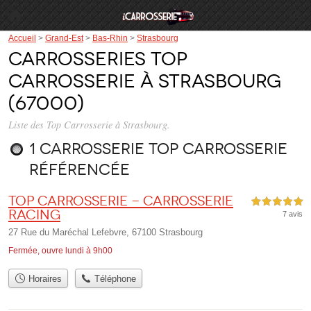
Accueil
>
Grand-Est
>
Bas-Rhin
>
Strasbourg
Carrosseries Top
Carrosserie à Strasbourg
(67000)
Liste des Top Carrosserie à Strasbourg.
1 carrosserie Top Carrosserie
référencée
Top Carrosserie - Carrosserie
5,0 étoiles sur 5
Racing
7 avis
27 Rue du Maréchal Lefebvre, 67100 Strasbourg
Fermée, ouvre lundi à 9h00
Horaires
Téléphone