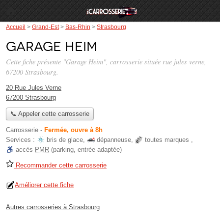
Accueil
>
Grand-Est
>
Bas-Rhin
>
Strasbourg
Garage Heim
Cette fiche présente "Garage Heim", carrosserie située
rue jules verne
,
67200 Strasbourg.
20 Rue Jules Verne
67200 Strasbourg
📞 Appeler cette carrosserie
Carrosserie
-
Fermée, ouvre à 8h
Services :
bris de glace
,
dépanneuse
,
toutes marques
,
accès
PMR
(parking, entrée adaptée)
Recommander cette carrosserie
Améliorer cette fiche
Autres carrosseries à Strasbourg