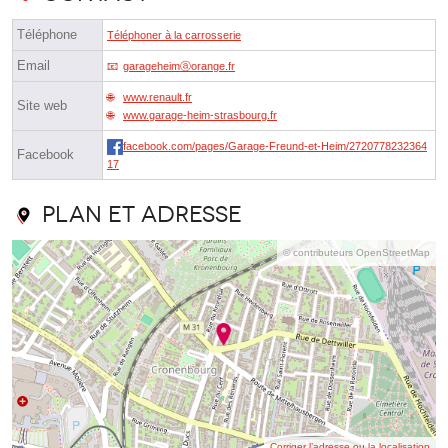
Téléphone
Téléphoner à la carrosserie
Email
garageheimⓐorange.fr
www.renault.fr
Site web
www.garage-heim-strasbourg.fr
facebook.com/pages/Garage-Freund-et-Heim/2720778232364
Facebook
17
Plan et adresse
© contributeurs OpenStreetMap
Corriger l’adresse ou la localisation