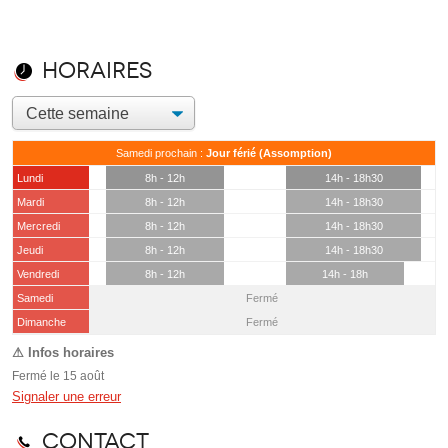
Horaires
Samedi prochain :
Jour férié (Assomption)
Lundi
8h - 12h
14h - 18h30
Mardi
8h - 12h
14h - 18h30
Mercredi
8h - 12h
14h - 18h30
Jeudi
8h - 12h
14h - 18h30
Vendredi
8h - 12h
14h - 18h
Samedi
Fermé
(15 août)
Dimanche
Fermé
Fermé le 15 août
Signaler une erreur
Contact