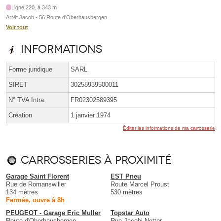
Ligne 220, à 343 m
Arrêt Jacob - 56 Route d'Oberhausbergen
Voir tout
Informations
Forme juridique
SARL
SIRET
30258939500011
N° TVA Intra.
FR02302589395
Création
1 janvier 1974
Éditer les informations de ma carrosserie
Carrosseries à proximité
Garage Saint Florent
EST Pneu
Rue de Romanswiller
Route Marcel Proust
134 mètres
530 mètres
Fermée, ouvre à 8h
PEUGEOT - Garage Eric Muller
Topstar Auto
Route d'Oberhausbergen
Rue Jacobi-Netter