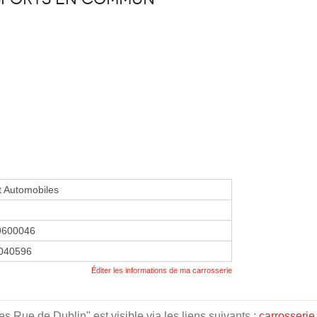
t Automobiles
9600046
040596
Éditer les informations de ma carrosserie
 Rue de Dublin" est visible via les liens suivants :
carrosserie