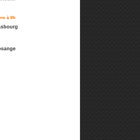
re à 8h
asbourg
Losange