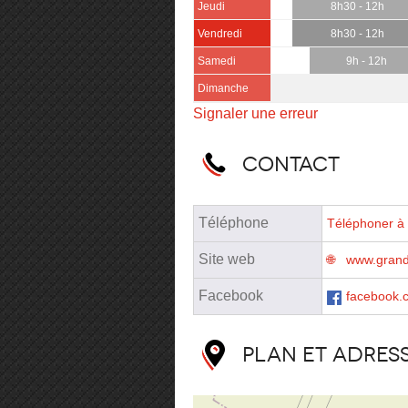
Jeudi
8h30 - 12h
Vendredi
8h30 - 12h
Samedi
9h - 12h
Dimanche
Signaler une erreur
Contact
Téléphone
Téléphoner à 
Site web
www.grand-
Facebook
facebook.
Plan et adres