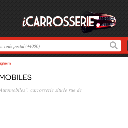
tigheim
mobiles
 Automobiles", carrosserie située
rue de