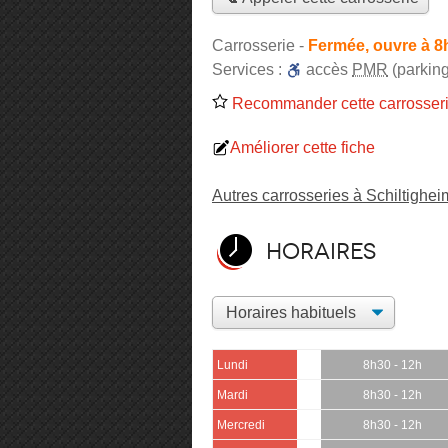
Carrosserie
-
Fermée, ouvre à 8
Services :
accès
PMR
(parking
Recommander cette carrosser
Améliorer cette fiche
Autres carrosseries à Schiltighei
Horaires
Lundi
8h30 - 12h
Mardi
8h30 - 12h
Mercredi
8h30 - 12h