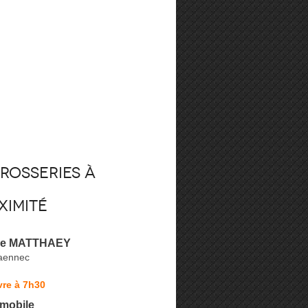
rosseries à
ximité
rie MATTHAEY
aennec
vre à 7h30
mobile