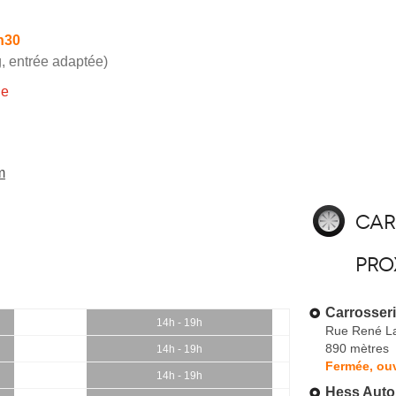
h30
, entrée adaptée)
ie
m
Car
pro
Carrosse
14h - 19h
Rue René L
890 mètres
14h - 19h
Fermée, ou
14h - 19h
Hess Auto