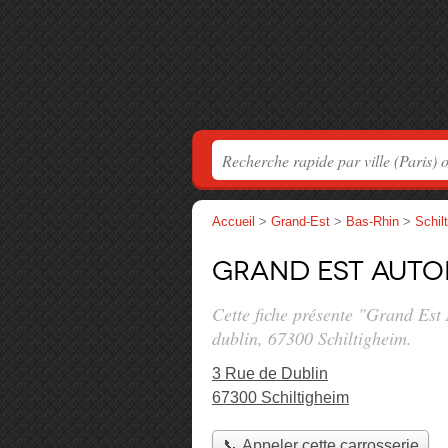
Accueil
>
Grand-Est
>
Bas-Rhin
>
Schil
Grand Est Auto
Cette fiche présente "Grand Est
dublin
, 67300 Schiltigheim.
3 Rue de Dublin
67300 Schiltigheim
📞 Appeler cette carrosserie