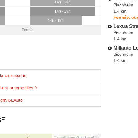
14h - 19h
Bischheim
1.4 km
14h - 19h
Fermée, ouv
14h - 18h
Lexus Str
Fermé
Bischheim
1.4 km
Millauto 
Bischheim
1.4 km
la carrosserie
est-automobiles.fr
com/GEAuto
se
© contributeurs OpenStreetMap