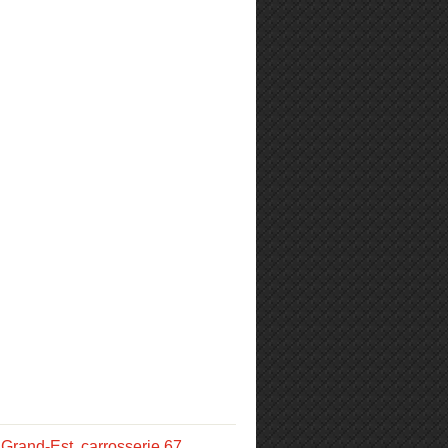
 Grand-Est
,
carrosserie 67
,