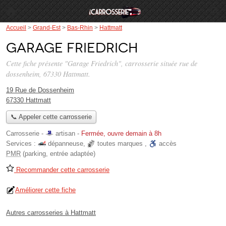
Accueil
>
Grand-Est
>
Bas-Rhin
>
Hattmatt
Garage Friedrich
Cette fiche présente "Garage Friedrich", carrosserie située
rue de
dossenheim
, 67330 Hattmatt.
19 Rue de Dossenheim
67330 Hattmatt
📞 Appeler cette carrosserie
Carrosserie -
artisan
-
Fermée, ouvre demain à 8h
Services :
dépanneuse
,
toutes marques
,
accès
PMR
(parking, entrée adaptée)
Recommander cette carrosserie
Améliorer cette fiche
Autres carrosseries à Hattmatt