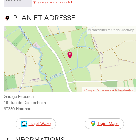
garage.auto-friedrich.fr
Plan et adresse
© contributeurs OpenStreetMap
Corriger l’adresse ou la localisation
Garage Friedrich
19 Rue de Dossenheim
67330 Hattmatt
Trajet Waze
Trajet Maps
Informations