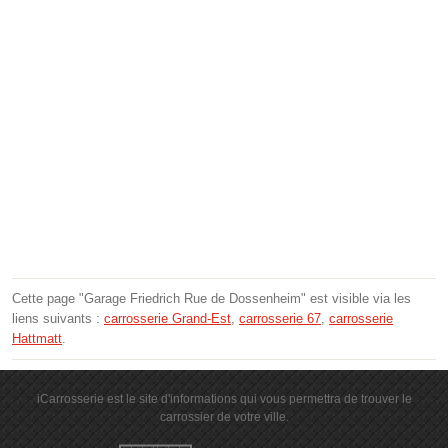
Cette page "Garage Friedrich Rue de Dossenheim" est visible via les
liens suivants :
carrosserie Grand-Est
,
carrosserie 67
,
carrosserie
Hattmatt
.
iCarrosserie est le site d'informations qui vous permettra de trouver le
carrossier de votre ville.