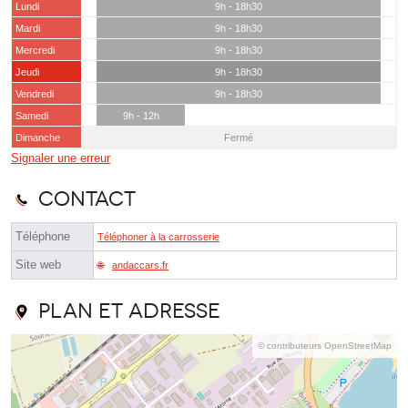
Lundi
9h - 18h30
Mardi
9h - 18h30
Mercredi
9h - 18h30
Jeudi
9h - 18h30
Vendredi
9h - 18h30
Samedi
9h - 12h
Dimanche
Fermé
Signaler une erreur
Contact
Téléphone
Téléphoner à la carrosserie
Site web
andaccars.fr
Plan et adresse
© contributeurs OpenStreetMap