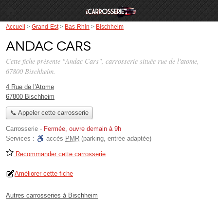
Accueil
>
Grand-Est
>
Bas-Rhin
>
Bischheim
Andac Cars
Cette fiche présente "Andac Cars", carrosserie située
rue de l'atome
,
67800 Bischheim.
4 Rue de l'Atome
67800 Bischheim
📞 Appeler cette carrosserie
Carrosserie
-
Fermée, ouvre demain à 9h
Services :
accès
PMR
(parking, entrée adaptée)
Recommander cette carrosserie
Améliorer cette fiche
Autres carrosseries à Bischheim