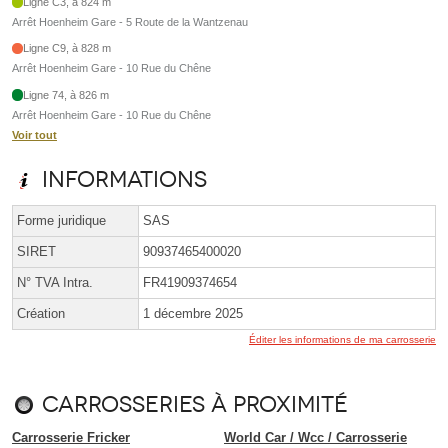
Ligne C3, à 824 m
Arrêt Hoenheim Gare - 5 Route de la Wantzenau
Ligne C9, à 828 m
Arrêt Hoenheim Gare - 10 Rue du Chêne
Ligne 74, à 826 m
Arrêt Hoenheim Gare - 10 Rue du Chêne
Voir tout
Informations
Forme juridique
SAS
SIRET
90937465400020
N° TVA Intra.
FR41909374654
Création
1 décembre 2025
Éditer les informations de ma carrosserie
Carrosseries à proximité
Carrosserie Fricker
World Car / Wcc / Carrosserie