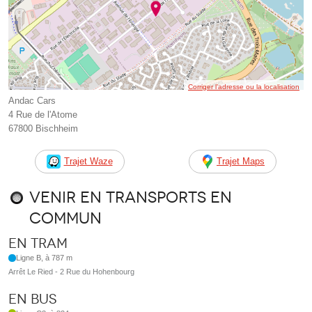
Corriger l’adresse ou la localisation
Andac Cars
4 Rue de l'Atome
67800 Bischheim
Trajet Waze
Trajet Maps
Venir en transports en
commun
En tram
Ligne B, à 787 m
Arrêt Le Ried - 2 Rue du Hohenbourg
En bus