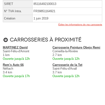
SIRET
85116492100013
N° TVA Intra.
FR39851164921
Création
1 juin 2019
Éditer les informations de ma carrosserie
Carrosseries à proximité
MARTINEZ David
Carrosserie Peinture Obejo Remi
Saint-Féliu-d'Amont
Corneilla-la-Rivière
1 km
2.7 km
Ouverte jusqu'à 12h
Ouverte jusqu'à 12h
Rem's Auto 66
Carrosserie de la Tet
Néfiach
Saint-Féliu-d'Avall
3.4 km
3.7 km
Ouverte jusqu'à 17h
Ouverte jusqu'à 12h