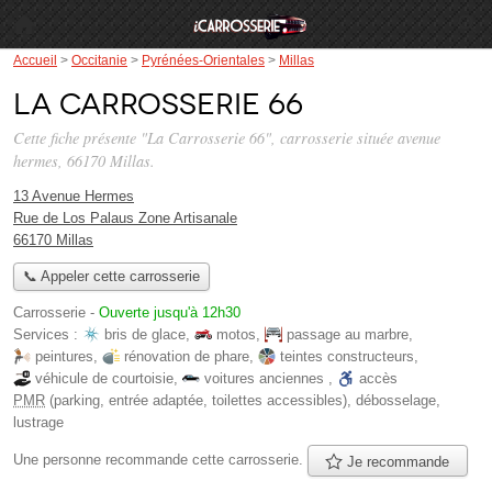
Accueil
>
Occitanie
>
Pyrénées-Orientales
>
Millas
La Carrosserie 66
Cette fiche présente "La Carrosserie 66", carrosserie située
avenue
hermes
, 66170 Millas.
13 Avenue Hermes
Rue de Los Palaus Zone Artisanale
66170 Millas
📞 Appeler cette carrosserie
Carrosserie
-
Ouverte jusqu'à 12h30
Services :
bris de glace
,
motos
,
passage au marbre
,
peintures
,
rénovation de phare
,
teintes constructeurs
,
véhicule de courtoisie
,
voitures anciennes
,
accès
PMR
(parking, entrée adaptée, toilettes accessibles)
,
débosselage
,
lustrage
Une personne
recommande
cette carrosserie.
Je recommande