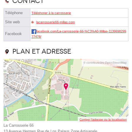
Contact
Téléphone
Téléphoner à la carrosserie
Site web
lacarrosserie66-millas.com
facebook.com/La-carrosserie-66-%C3%A0-Millas-1139698299
Facebook
77478/
Plan et adresse
© contributeurs OpenStreetMap
Corriger l’adresse ou la localisation
La Carrosserie 66
13 Avenue Hermes Rue de Los Palaus Zone Artisanale