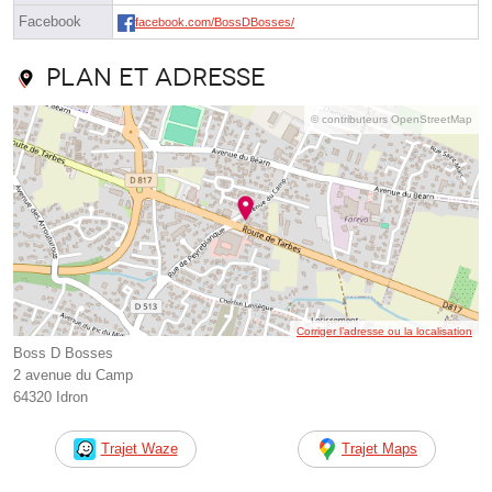
Facebook
facebook.com/BossDBosses/
Plan et adresse
© contributeurs OpenStreetMap
Corriger l’adresse ou la localisation
Boss D Bosses
2 avenue du Camp
64320 Idron
Trajet Waze
Trajet Maps