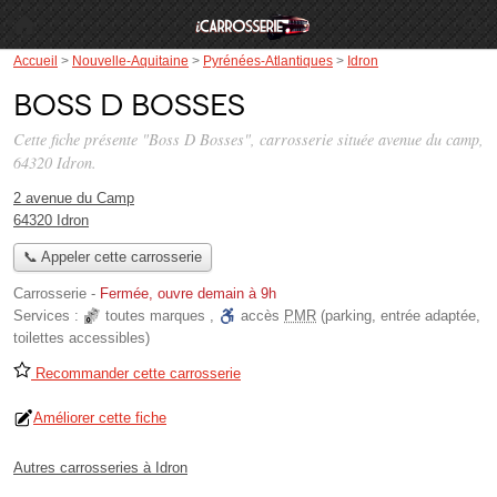
Accueil
>
Nouvelle-Aquitaine
>
Pyrénées-Atlantiques
>
Idron
Boss D Bosses
Cette fiche présente "Boss D Bosses", carrosserie située
avenue du camp
,
64320 Idron.
2 avenue du Camp
64320 Idron
📞 Appeler cette carrosserie
Carrosserie
-
Fermée, ouvre demain à 9h
Services :
toutes marques
,
accès
PMR
(parking, entrée adaptée,
toilettes accessibles)
Recommander cette carrosserie
Améliorer cette fiche
Autres carrosseries à Idron