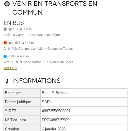
Venir en transports en
commun
En bus
Ligne 11, à 308 m
Arrêt Le Camp - 17bis avenue du Béarn
Ligne 533, à 142 m
Arrêt Pôle Commercial - Lidl - 47 route de Tarbes
L0503, à 438 m
Arrêt IDRON Stade d'Idron - 67 avenue du Béarn
Voir tout
Informations
Enseigne
Boss D Bosses
Forme juridique
SARL
SIRET
48872556500037
N° TVA Intra.
FR76488725565
Création
6 janvier 2020