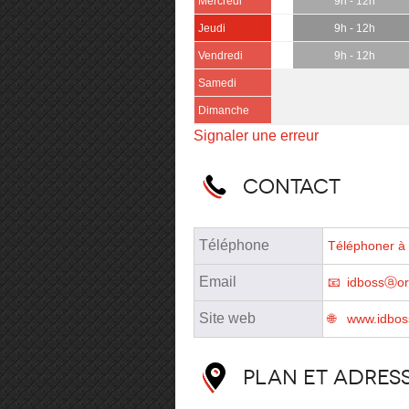
Mercredi
9h - 12h
Jeudi
9h - 12h
Vendredi
9h - 12h
Samedi
Dimanche
Signaler une erreur
Contact
Téléphone
Téléphoner à 
Email
idbossⓐor
Site web
www.idboss
Plan et adres