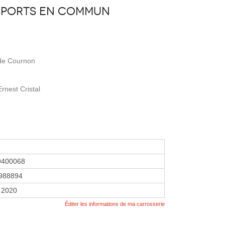
sports en commun
 de Cournon
rnest Cristal
9400068
988894
 2020
Éditer les informations de ma carrosserie