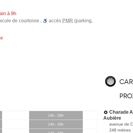
ain à 9h
icule de courtoisie
,
accès
PMR
(parking,
ie
Car
pro
Charade Au
14h - 18h
Aubière
avenue de 
14h - 18h
248 mètres