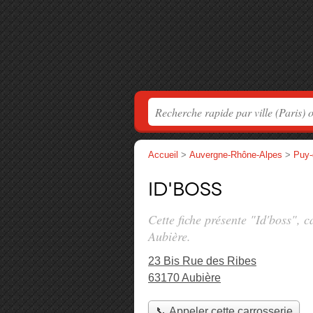
Accueil
>
Auvergne-Rhône-Alpes
>
Puy
Id'boss
Cette fiche présente "Id'boss", c
Aubière.
23 Bis Rue des Ribes
63170 Aubière
📞 Appeler cette carrosserie