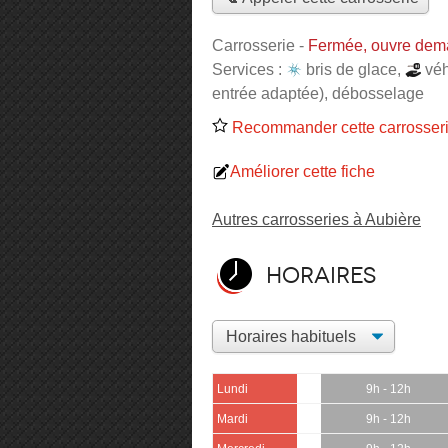
Carrosserie
-
Fermée, ouvre dem
Services :
bris de glace
,
véh
entrée adaptée)
,
débosselage
Recommander cette carrosser
Améliorer cette fiche
Autres carrosseries à Aubière
Horaires
Lundi
9h - 12h
Mardi
9h - 12h