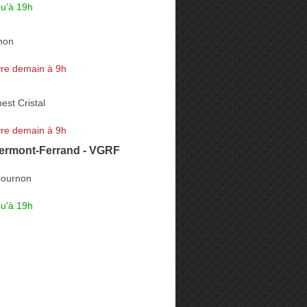
qu'à 19h
non
re demain à 9h
est Cristal
re demain à 9h
rmont-Ferrand - VGRF
Cournon
qu'à 19h