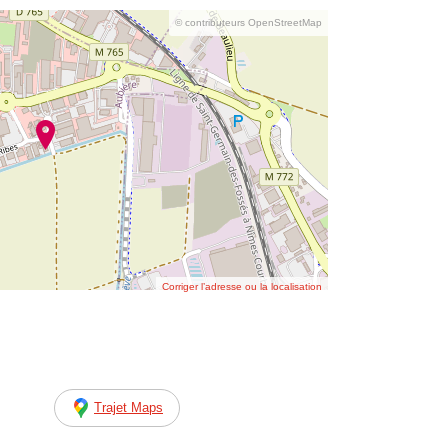
© contributeurs OpenStreetMap
Corriger l’adresse ou la localisation
Trajet Maps