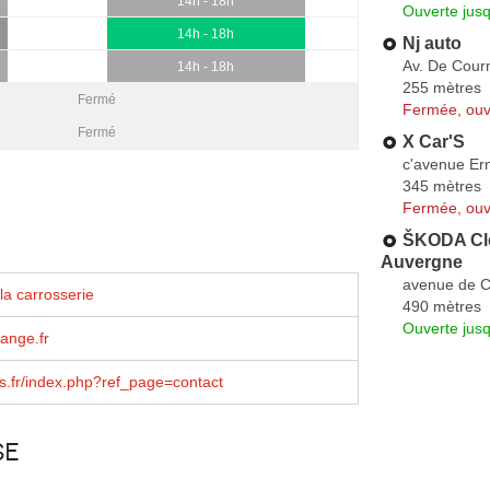
14h - 18h
Ouverte jus
14h - 18h
Nj auto
Av. De Cour
14h - 18h
255 mètres
Fermé
Fermée, ouv
Fermé
X Car'S
c'avenue Ern
345 mètres
Fermée, ouv
ŠKODA Cle
Auvergne
avenue de 
la carrosserie
490 mètres
Ouverte jus
ange.fr
.fr/index.php?ref_page=contact
se