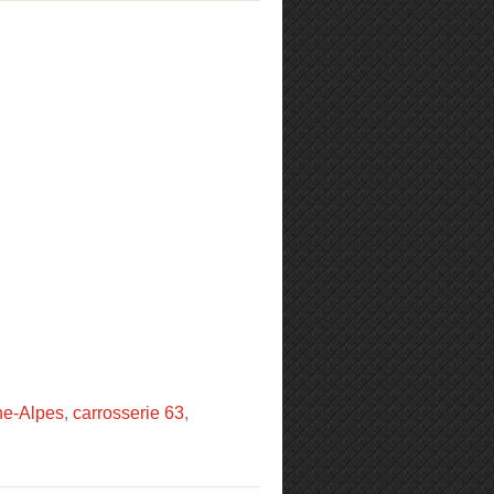
ne-Alpes
,
carrosserie 63
,