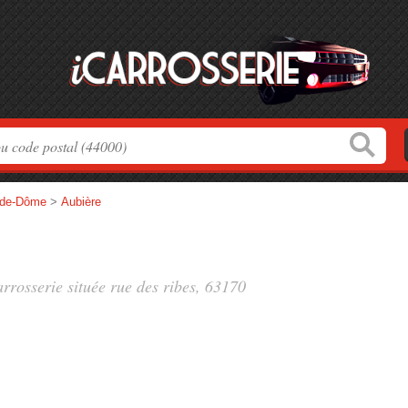
-de-Dôme
>
Aubière
arrosserie située
rue des ribes
, 63170