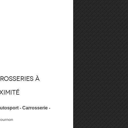
rosseries à
ximité
tosport - Carrosserie -
Cournon