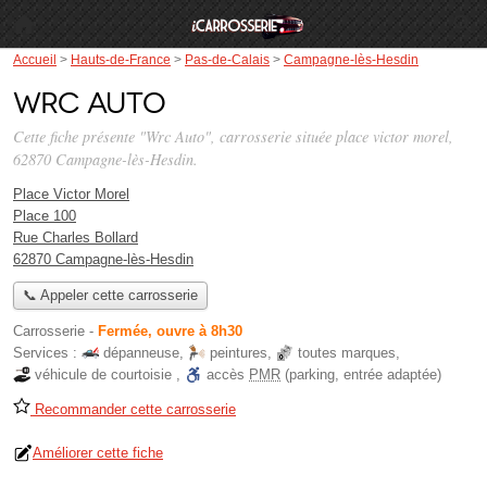
Accueil
>
Hauts-de-France
>
Pas-de-Calais
>
Campagne-lès-Hesdin
Wrc Auto
Cette fiche présente "Wrc Auto", carrosserie située
place victor morel
,
62870 Campagne-lès-Hesdin.
Place Victor Morel
Place 100
Rue Charles Bollard
62870 Campagne-lès-Hesdin
📞 Appeler cette carrosserie
Carrosserie
-
Fermée, ouvre à 8h30
Services :
dépanneuse
,
peintures
,
toutes marques
,
véhicule de courtoisie
,
accès
PMR
(parking, entrée adaptée)
Recommander cette carrosserie
Améliorer cette fiche