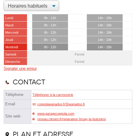
Lundi
8h - 12h
14h - 18h
Mardi
8h - 12h
14h - 18h
Mercredi
8h - 12h
14h - 18h
Jeudi
8h - 12h
14h - 18h
Vendredi
8h - 12h
14h - 18h
Samedi
Fermé
Dimanche
Fermé
Signaler une erreur
Contact
Téléphone
Téléphoner à la carrosserie
Email
coppolawanadoo.frⓐwanadoo.fr
www.garagecoppola.com
Site web
reseau.citroen.fr/reparateur-bruay-la-buissiere
Plan et adresse