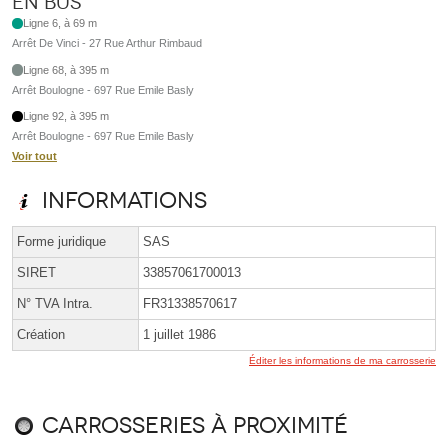
En bus
Ligne 6, à 69 m
Arrêt De Vinci - 27 Rue Arthur Rimbaud
Ligne 68, à 395 m
Arrêt Boulogne - 697 Rue Emile Basly
Ligne 92, à 395 m
Arrêt Boulogne - 697 Rue Emile Basly
Voir tout
Informations
Forme juridique
SAS
SIRET
33857061700013
N° TVA Intra.
FR31338570617
Création
1 juillet 1986
Éditer les informations de ma carrosserie
Carrosseries à proximité