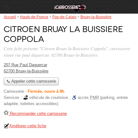
Accueil
>
Hauts-de-France
>
Pas-de-Calais
>
Bruay-la-Buissière
Citroen Bruay la Buissiere
Coppola
Cette fiche présente "Citroen Bruay la Buissiere Coppola", carrosserie
située
rue paul daguercar
, 62700 Bruay-la-Buissière.
207 Rue Paul Daguercar
62700 Bruay-la-Buissière
📞 Appeler cette carrosserie
Carrosserie
-
Fermée, ouvre à 8h
Services :
véhicule de courtoisie
,
accès
PMR
(parking, entrée
adaptée, toilettes accessibles)
Recommander cette carrosserie
Améliorer cette fiche