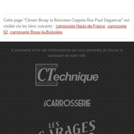
Cette page "Citroen Bruay la Buissiere Coppola Rue Paul Daguercar" est
visible via les liens suivants :
carrosserie Hauts-de-France
,
carrosserie
62
,
carrosserie Bruay-la-Buissière
.
iCarrosserie est le site d'informations qui vous permettra de trouver le
carrossier de votre ville.