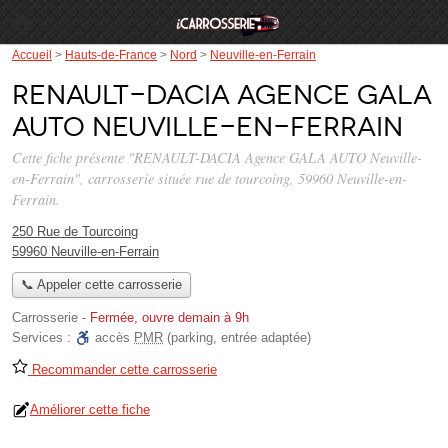
Accueil
>
Hauts-de-France
>
Nord
>
Neuville-en-Ferrain
RENAULT-DACIA Agence GALA
AUTO Neuville-en-Ferrain
Cette fiche présente "RENAULT-DACIA Agence GALA AUTO Neuville-
en-Ferrain", carrosserie située
rue de tourcoing
, 59960 Neuville-en-
Ferrain.
250 Rue de Tourcoing
59960 Neuville-en-Ferrain
📞 Appeler cette carrosserie
Carrosserie
-
Fermée, ouvre demain à 9h
Services :
accès
PMR
(parking, entrée adaptée)
Recommander cette carrosserie
Améliorer cette fiche