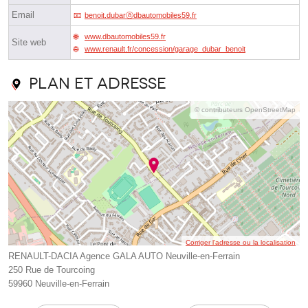
Email
benoit.dubarⓐdbautomobiles59.fr
www.dbautomobiles59.fr
Site web
www.renault.fr/concession/garage_dubar_benoit
Plan et adresse
© contributeurs OpenStreetMap
Corriger l’adresse ou la localisation
RENAULT-DACIA Agence GALA AUTO Neuville-en-Ferrain
250 Rue de Tourcoing
59960 Neuville-en-Ferrain