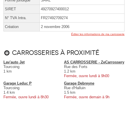
Forme juridique
SARL
SIRET
49270927400012
N° TVA Intra.
FR27492709274
Création
2 novembre 2006
Éditer les informations de ma carrosserie
Carrosseries à proximité
Lav'auto Jet
AS CARROSSERIE - ZeCarrossery
Tourcoing
Rue des Forts
1 km
1.2 km
Fermée, ouvre lundi à 9h00
Garage Leduc P
Garage Debreyne
Tourcoing
Rue d'Halluin
1.4 km
1.5 km
Fermée, ouvre lundi à 8h30
Fermée, ouvre demain à 9h