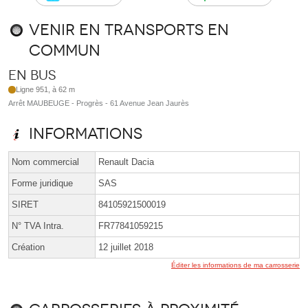
Venir en transports en
commun
En bus
Ligne 951, à 62 m
Arrêt MAUBEUGE - Progrès - 61 Avenue Jean Jaurès
Informations
Nom commercial
Renault Dacia
Forme juridique
SAS
SIRET
84105921500019
N° TVA Intra.
FR77841059215
Création
12 juillet 2018
Éditer les informations de ma carrosserie