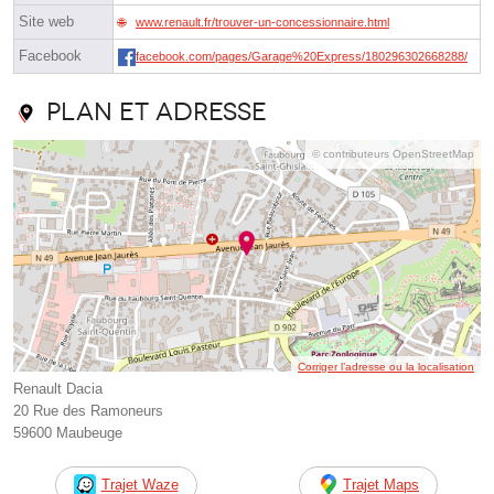
Site web
www.renault.fr/trouver-un-concessionnaire.html
Facebook
facebook.com/pages/Garage%20Express/180296302668288/
Plan et adresse
© contributeurs OpenStreetMap
Corriger l’adresse ou la localisation
Renault Dacia
20 Rue des Ramoneurs
59600 Maubeuge
Trajet Waze
Trajet Maps