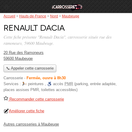
Accueil
>
Hauts-de-France
>
Nord
>
Maubeuge
Renault Dacia
Cette fiche présente "Renault Dacia", carrosserie située
rue des
ramoneurs
, 59600 Maubeuge.
20 Rue des Ramoneurs
59600 Maubeuge
📞 Appeler cette carrosserie
Carrosserie
-
Fermée, ouvre à 8h30
Services :
peintures
,
accès
PMR
(parking, entrée adaptée,
places assises PMR, toilettes accessibles)
Recommander cette carrosserie
Améliorer cette fiche
Autres carrosseries à Maubeuge