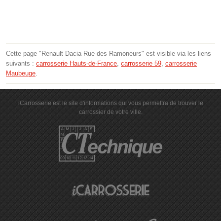
Cette page "Renault Dacia Rue des Ramoneurs" est visible via les liens
suivants :
carrosserie Hauts-de-France
,
carrosserie 59
,
carrosserie
Maubeuge
.
iCarrosserie est le site d'informations qui vous permettra de trouver le
carrossier de votre ville.