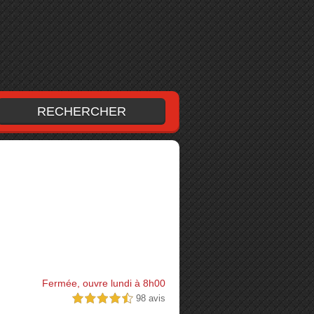
Fermée, ouvre lundi à 8h00
98 avis
4,5 étoiles sur 5