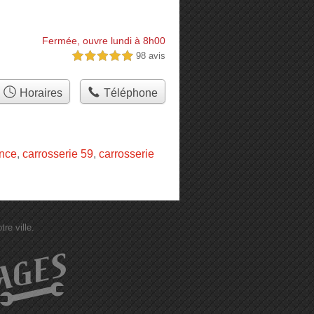
Fermée, ouvre lundi à 8h00
98 avis
5,0 étoiles sur 5
Horaires
Téléphone
ance
,
carrosserie 59
,
carrosserie
re ville.