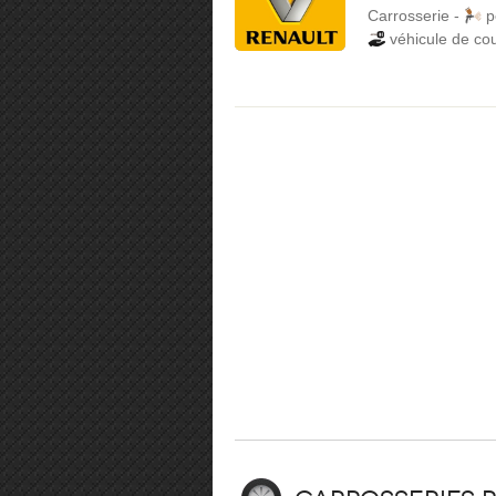
Carrosserie
-
p
véhicule de cou