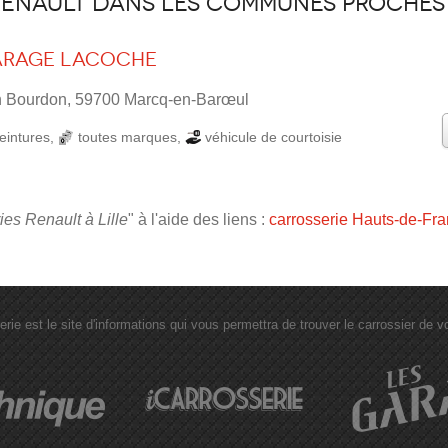
Renault dans les communes proches
arage Lacoche
n Bourdon, 59700 Marcq-en-Barœul
eintures
,
toutes marques
,
véhicule de courtoisie
ies Renault à Lille
" à l'aide des liens :
carrosserie Hauts-de-Fr
erie est le site d'informations qui vous permettra de trouver le carrossier de vot