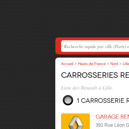
Accueil
>
Hauts-de-France
>
Nord
>
Lill
Carrosseries Re
Liste des Renault à Lille.
1 carrosserie
Garage Re
391 Rue Léon Ga