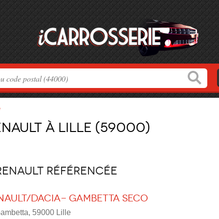
e
nault à Lille (59000)
 Renault référencée
nault/DACIA- Gambetta Seco
mbetta, 59000 Lille