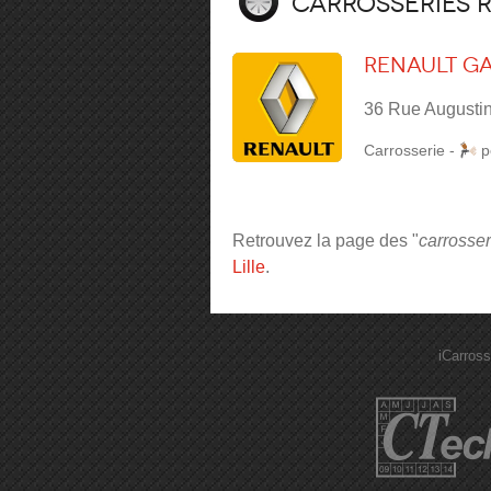
Carrosseries 
Renault G
36 Rue Augusti
Carrosserie
-
p
Retrouvez la page des "
carrosser
Lille
.
iCarross