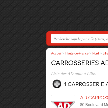
Accueil
>
Hauts-de-France
>
Nord
>
Lill
Carrosseries AD
Liste des AD auto à Lille.
1 carrosserie
AD Carross
80 Boulevard Mo