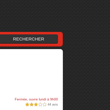
Fermée, ouvre lundi à 9h00
44 avis
3,0 étoiles sur 5