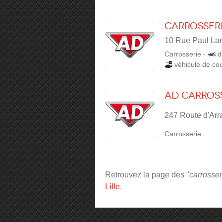
Carrosseri
10 Rue Paul Lan
Carrosserie
-
d
véhicule de cou
AD Carrosse
247 Route d'Ar
Carrosserie
Retrouvez la page des "
carrosser
Lille
.