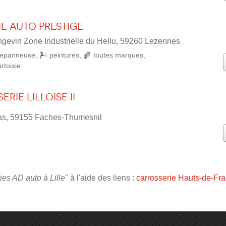
e Auto Prestige
gevin Zone Industrielle du Hellu, 59260 Lezennes
épanneuse
,
peintures
,
toutes marques
,
rtoisie
rie LILLOISE II
ras, 59155 Faches-Thumesnil
ies AD auto à Lille
" à l'aide des liens :
carrosserie Hauts-de-Fr