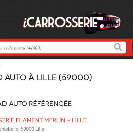
e
 auto à Lille (59000)
 AD auto référencée
erie FLAMENT MERLIN - LILLE
ntebello, 59000 Lille