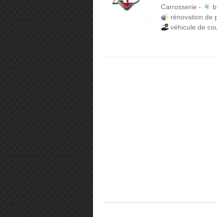
Carrosserie
-
b
rénovation de 
véhicule de cou