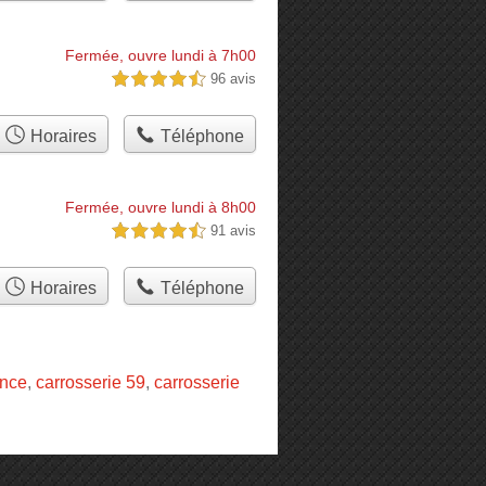
Fermée, ouvre lundi à 7h00
96 avis
4,5 étoiles sur 5
Horaires
Téléphone
Fermée, ouvre lundi à 8h00
91 avis
4,5 étoiles sur 5
Horaires
Téléphone
ance
,
carrosserie 59
,
carrosserie