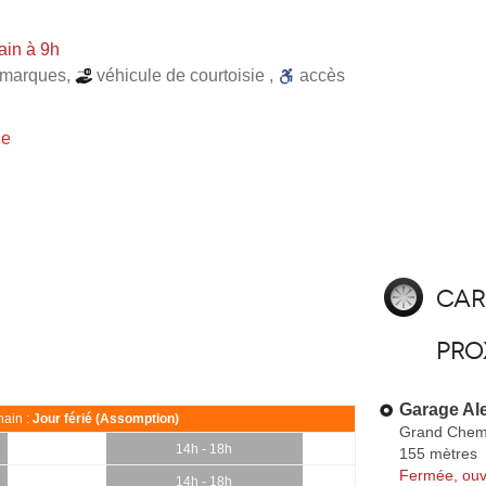
ain à 9h
 marques
,
véhicule de courtoisie
,
accès
ie
Car
pro
Garage Al
ain :
Jour férié (Assomption)
Grand Chem
14h - 18h
155 mètres
Fermée, ouv
14h - 18h