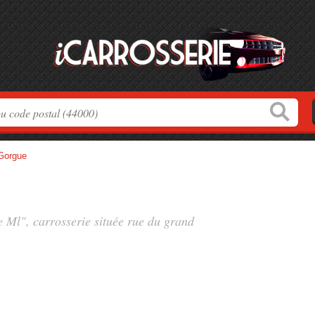
Gorgue
e Ml", carrosserie située
rue du grand