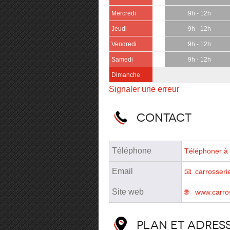
Mercredi
9h - 12h
Jeudi
9h - 12h
Vendredi
9h - 12h
Samedi
9h - 12h
Dimanche
Signaler une erreur
Contact
Téléphone
Téléphoner à 
Email
carrosseri
Site web
www.carros
Plan et adres