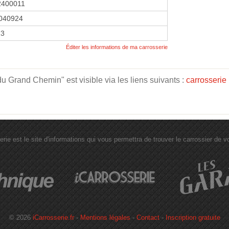
2400011
040924
13
Éditer les informations de ma carrosserie
 Grand Chemin" est visible via les liens suivants :
carrosserie
erie est le site d'informations qui vous permettra de trouver le carrossier de vot
© 2026
iCarrosserie.fr
-
Mentions légales
-
Contact
-
Inscription gratuite