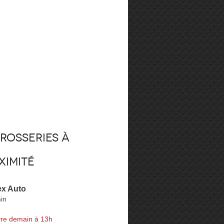
rosseries à
ximité
ex Auto
in
re demain à 13h