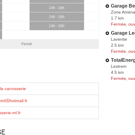
Garage Be
14h - 18h
Zone Aména
14h - 18h
1.7 km
Fermée, ouv
14h - 18h
Garage Le
Laventie
Fermé
2.5 km
Fermée, ouv
TotalEner
Lestrem
4.5 km
Fermée, ouv
la carrosserie
emlⓐhotmail.fr
serie-ml.fr
se