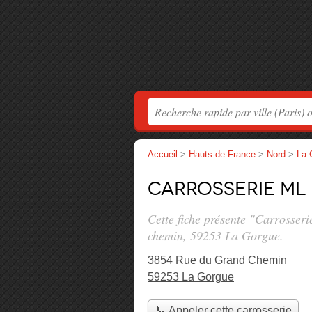
Accueil
>
Hauts-de-France
>
Nord
>
La 
Carrosserie Ml
Cette fiche présente "Carrosseri
chemin
, 59253 La Gorgue.
3854 Rue du Grand Chemin
59253 La Gorgue
📞 Appeler cette carrosserie