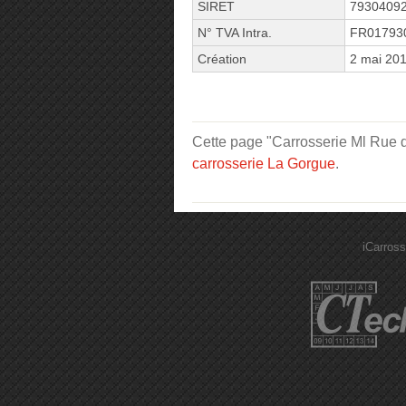
SIRET
7930409
N° TVA Intra.
FR01793
Création
2 mai 20
Cette page "Carrosserie Ml Rue du
carrosserie La Gorgue
.
iCarross