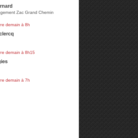
rnard
gement Zac Grand Chemin
re demain à 8h
clercq
re demain à 8h15
gies
re demain à 7h