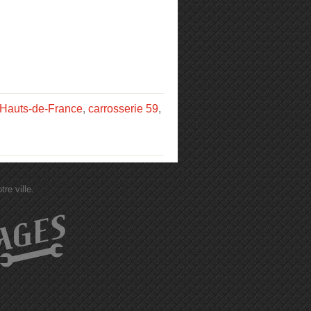
 Hauts-de-France
,
carrosserie 59
,
re ville.