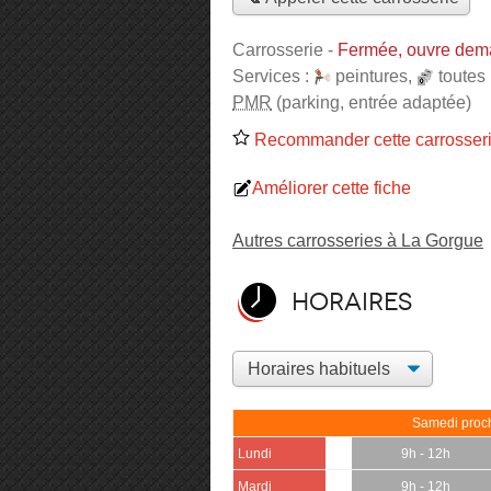
Carrosserie
-
Fermée, ouvre dem
Services :
peintures
,
toutes
PMR
(parking, entrée adaptée)
Recommander cette carrosser
Améliorer cette fiche
Autres carrosseries à La Gorgue
Horaires
Samedi proch
Lundi
9h - 12h
Mardi
9h - 12h