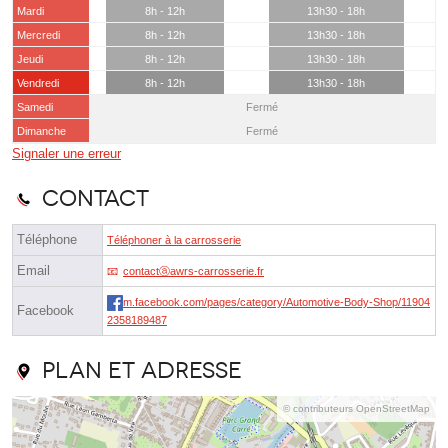
Mardi
8h - 12h
13h30 - 18h
Mercredi
8h - 12h
13h30 - 18h
Jeudi
8h - 12h
13h30 - 18h
Vendredi
8h - 12h
13h30 - 18h
Samedi
Fermé
Dimanche
Fermé
Signaler une erreur
Contact
Téléphone
Téléphoner à la carrosserie
Email
contactⓐawrs-carrosserie.fr
m.facebook.com/pages/category/Automotive-Body-Shop/11904
Facebook
2358189487
Plan et adresse
© contributeurs OpenStreetMap