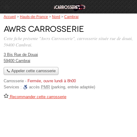
Accueil
>
Hauts-de-France
>
Nord
>
Cambrai
Awrs Carrosserie
Cette fiche présente "Awrs Carrosserie", carrosserie située
rue de douai
,
59400 Cambrai.
3 Bis Rue de Douai
59400 Cambrai
📞 Appeler cette carrosserie
Carrosserie
-
Fermée, ouvre lundi à 8h00
Services :
accès
PMR
(parking, entrée adaptée)
Recommander cette carrosserie