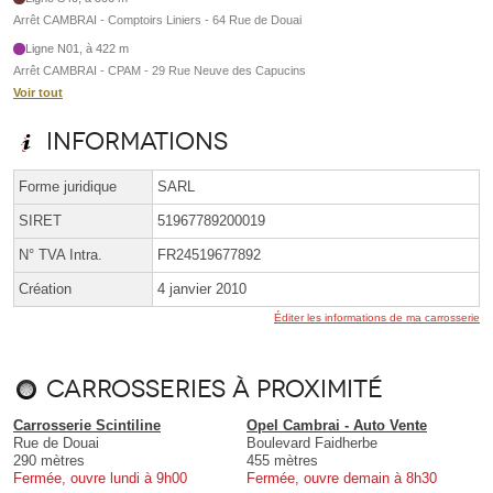
Arrêt CAMBRAI - Comptoirs Liniers - 64 Rue de Douai
Ligne N01, à 422 m
Arrêt CAMBRAI - CPAM - 29 Rue Neuve des Capucins
Voir tout
Informations
Forme juridique
SARL
SIRET
51967789200019
N° TVA Intra.
FR24519677892
Création
4 janvier 2010
Éditer les informations de ma carrosserie
Carrosseries à proximité
Carrosserie Scintiline
Opel Cambrai - Auto Vente
Rue de Douai
Boulevard Faidherbe
290 mètres
455 mètres
Fermée, ouvre lundi à 9h00
Fermée, ouvre demain à 8h30