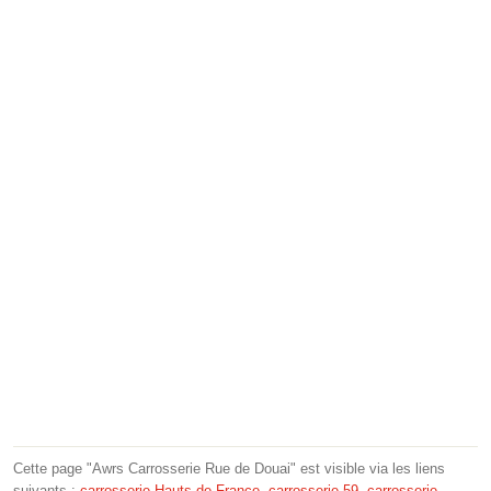
Cette page "Awrs Carrosserie Rue de Douai" est visible via les liens
suivants :
carrosserie Hauts-de-France
,
carrosserie 59
,
carrosserie