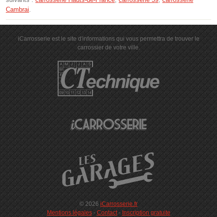
Cambrai
.
iCarrosserie est le site d'informations qui vous permettra de trouver le
carrossier de votre ville.
© 2026
iCarrosserie.fr
Mentions légales
-
Contact
-
Inscription gratuite