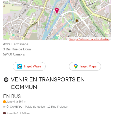
Corriger l’adresse ou la localisation
Awrs Carrosserie
3 Bis Rue de Douai
59400 Cambrai
Trajet Waze
Trajet Maps
Venir en transports en
commun
En bus
Ligne 4, à 364 m
Arrêt CAMBRAI - Palais de justice - 12 Rue Froissart
Ligne S40, à 306 m