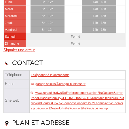
Lundi
8h - 12h
14h - 18h
Mardi
8h - 12h
14h - 18h
Mercredi
8h - 12h
14h - 18h
Jeudi
8h - 12h
14h - 18h
Vendredi
8h - 12h
14h - 18h
Samedi
Fermé
Dimanche
Fermé
Signaler une erreur
Contact
Téléphone
Téléphoner à la carrosserie
Email
garage.st.louisⓐorange-business.fr
www.renault.fr/dwsRef/referencement.action?listDealers&error
PageUrl&selectedCity=FOURCHAMBAULT&contactDealerUrlOn=t
Site web
rue&listDealersUrl=%2Fconcessionnaires%2Fannuaire%2Fdealer
s.jsp&contactDealerUrl=%2Fcontact%2Findex-inter.jsp
Plan et adresse