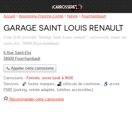
Accueil
>
Bourgogne-Franche-Comté
>
Nièvre
>
Fourchambault
Garage Saint Louis renault
Cette fiche présente "Garage Saint Louis renault", carrosserie située
rue
saint-eloi
, 58600 Fourchambault.
6 Rue Saint-Eloi
58600 Fourchambault
📞 Appeler cette carrosserie
Carrosserie
-
Fermée, ouvre lundi à 8h00
Services :
toutes marques
,
véhicule de courtoisie
,
accès
PMR
(parking, entrée adaptée, toilettes accessibles)
Recommander cette carrosserie