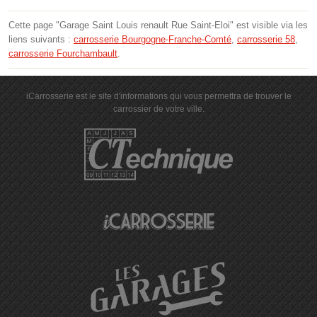
Cette page "Garage Saint Louis renault Rue Saint-Eloi" est visible via les
liens suivants :
carrosserie Bourgogne-Franche-Comté
,
carrosserie 58
,
carrosserie Fourchambault
.
iCarrosserie est le site d'informations qui vous permettra de trouver le
carrossier de votre ville.