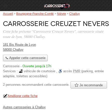
Accueil
>
Bourgogne-Franche-Comté
>
Nièvre
>
Challuy
Carrosserie Creuzet Nevers
Cette fiche présente "Carrosserie Creuzet Nevers", carrosserie située
route de lyon
, 58000 Challuy.
181 Bis Route de Lyon
58000 Challuy
📞 Appeler cette carrosserie
Carrosserie
-
Ouverte jusqu'à 17h
Services :
véhicule de courtoisie
,
accès
PMR
(parking, entrée
adaptée, toilettes accessibles)
2 personnes
recommandent
cette carrosserie.
Je recommande
Améliorer cette fiche
Autres carrosseries à Challuy