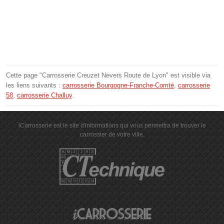
Cette page "Carrosserie Creuzet Nevers Route de Lyon" est visible via
les liens suivants :
carrosserie Bourgogne-Franche-Comté
,
carrosserie
58
,
carrosserie Challuy
.
iCarrosserie est le site d'informations qui vous permettra de trouver le
carrossier de votre ville.