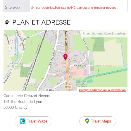
Site web
carrosseries.five-star.fr/442-carrosserie-creuzet-nevers
Plan et adresse
© contributeurs OpenStreetMap
Corriger l’adresse ou la localisation
Carrosserie Creuzet Nevers
181 Bis Route de Lyon
58000 Challuy
Trajet Waze
Trajet Maps