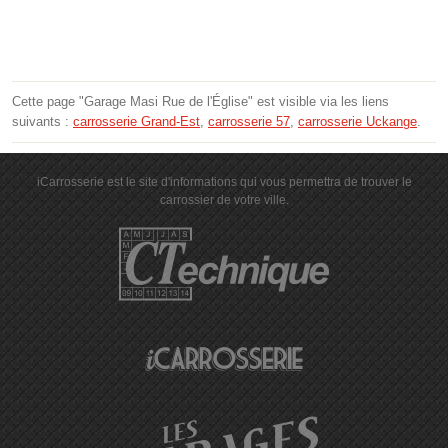
Cette page "Garage Masi Rue de l'Église" est visible via les liens
suivants :
carrosserie Grand-Est
,
carrosserie 57
,
carrosserie Uckange
.
iCarrosserie est le site d'informations qui vous permettra de trouver le
carrossier de votre ville.