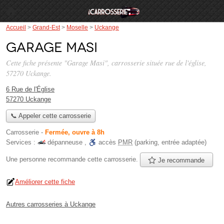
Accueil
>
Grand-Est
>
Moselle
>
Uckange
Garage Masi
Cette fiche présente "Garage Masi", carrosserie située
rue de l'église
,
57270 Uckange.
6 Rue de l'Église
57270 Uckange
📞 Appeler cette carrosserie
Carrosserie
-
Fermée, ouvre à 8h
Services :
dépanneuse
,
accès
PMR
(parking, entrée adaptée)
Une personne
recommande
cette carrosserie.
Je recommande
Améliorer cette fiche
Autres carrosseries à Uckange