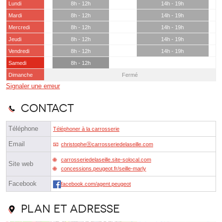
Lundi
8h - 12h
14h - 19h
Mardi
8h - 12h
14h - 19h
Mercredi
8h - 12h
14h - 19h
Jeudi
8h - 12h
14h - 19h
Vendredi
8h - 12h
14h - 19h
Samedi
8h - 12h
Dimanche
Fermé
Signaler une erreur
Contact
Téléphone
Téléphoner à la carrosserie
Email
christopheⓐcarrosseriedelaseille.com
carrosseriedelaseille.site-solocal.com
Site web
concessions.peugeot.fr/seille-marly
Facebook
facebook.com/agent.peugeot
Plan et adresse