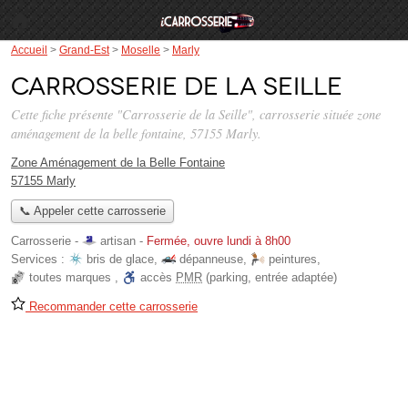
Accueil
>
Grand-Est
>
Moselle
>
Marly
Carrosserie de la Seille
Cette fiche présente "Carrosserie de la Seille", carrosserie située
zone
aménagement de la belle fontaine
, 57155 Marly.
Zone Aménagement de la Belle Fontaine
57155 Marly
📞 Appeler cette carrosserie
Carrosserie -
artisan
-
Fermée, ouvre lundi à 8h00
Services :
bris de glace
,
dépanneuse
,
peintures
,
toutes marques
,
accès
PMR
(parking, entrée adaptée)
Recommander cette carrosserie