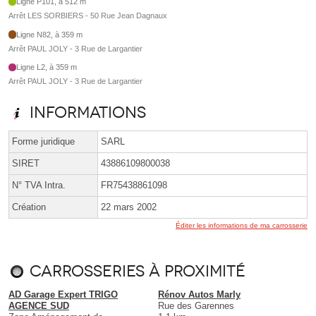
Ligne P101, à 512 m
Arrêt LES SORBIERS - 50 Rue Jean Dagnaux
Ligne N82, à 359 m
Arrêt PAUL JOLY - 3 Rue de Largantier
Ligne L2, à 359 m
Arrêt PAUL JOLY - 3 Rue de Largantier
Informations
Forme juridique
SARL
SIRET
43886109800038
N° TVA Intra.
FR75438861098
Création
22 mars 2002
Éditer les informations de ma carrosserie
Carrosseries à proximité
AD Garage Expert TRIGO
Rénov Autos Marly
AGENCE SUD
Rue des Garennes