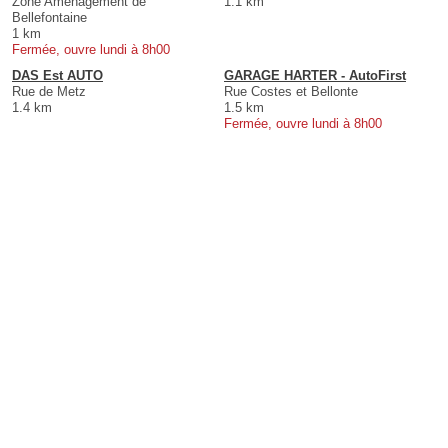
Zone Aménagement de
1.1 km
Bellefontaine
1 km
Fermée, ouvre lundi à 8h00
DAS Est AUTO
GARAGE HARTER - AutoFirst
Rue de Metz
Rue Costes et Bellonte
1.4 km
1.5 km
Fermée, ouvre lundi à 8h00