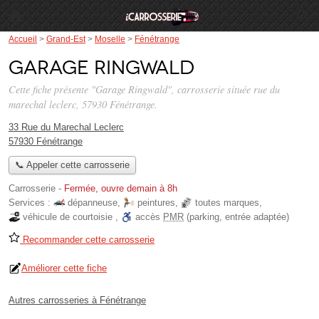
Accueil
>
Grand-Est
>
Moselle
>
Fénétrange
Garage Ringwald
Cette fiche présente "Garage Ringwald", carrosserie située
rue du
marechal leclerc
, 57930 Fénétrange.
33 Rue du Marechal Leclerc
57930 Fénétrange
📞 Appeler cette carrosserie
Carrosserie
-
Fermée, ouvre demain à 8h
Services :
dépanneuse
,
peintures
,
toutes marques
,
véhicule de courtoisie
,
accès
PMR
(parking, entrée adaptée)
Recommander cette carrosserie
Améliorer cette fiche
Autres carrosseries à Fénétrange