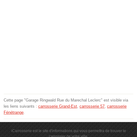
Cette page "Garage Ringwald Rue du Marechal Leclerc" est visible via
les liens suivants :
carrosserie Grand-Est
,
carrosserie 57
,
carrosserie
Fénétrange
.
iCarrosserie est le site d'informations qui vous permettra de trouver le
carrossier de votre ville.