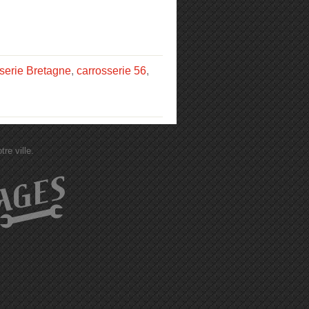
serie Bretagne
,
carrosserie 56
,
re ville.