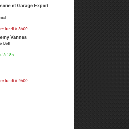
erie et Garage Expert
niol
re lundi à 8h00
Gemy Vannes
e Bell
qu'à 18h
re lundi à 9h00