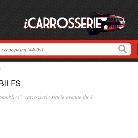
s
iles
tomobiles", carrosserie située
avenue du 4