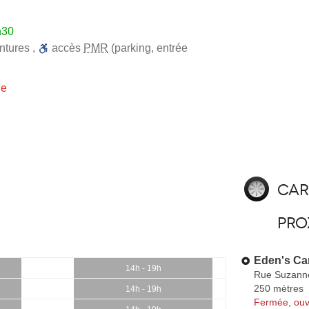
h30
ntures
,
accès
PMR
(parking, entrée
ie
Car
pro
Eden's Ca
14h - 19h
Rue Suzann
250 mètres
14h - 19h
Fermée, ouv