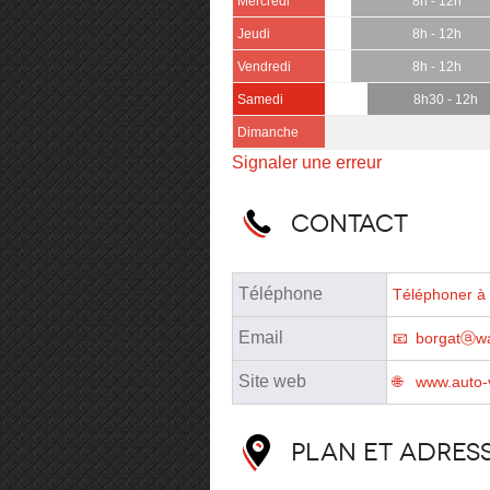
Mercredi
8h - 12h
Jeudi
8h - 12h
Vendredi
8h - 12h
Samedi
8h30 - 12h
Dimanche
Signaler une erreur
Contact
Téléphone
Téléphoner à 
Email
borgatⓐwa
Site web
www.auto-
Plan et adres