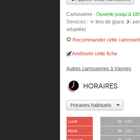
Carrosserie
-
Ouverte jusqu'à 18
Services :
bris de glace
,
pei
adaptée)
Recommander cette carrosser
Améliorer cette fiche
Autres carrosseries à Vannes
Horaires
Lundi
8h - 12h
Mardi
8h - 12h