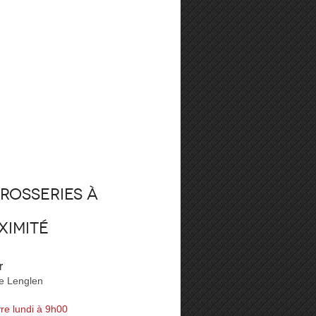
rosseries à
ximité
r
e Lenglen
re lundi à 9h00