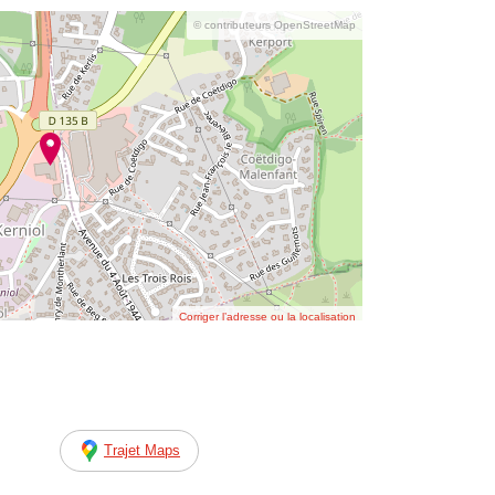
© contributeurs OpenStreetMap
Corriger l’adresse ou la localisation
Trajet Maps