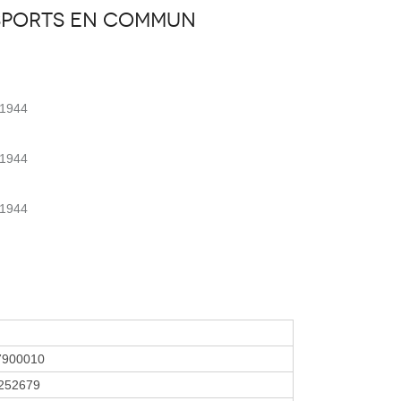
sports en commun
 1944
 1944
 1944
7900010
252679