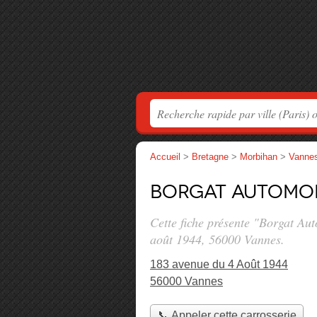
Accueil
>
Bretagne
>
Morbihan
>
Vanne
Borgat Automob
Cette fiche présente "Borgat Au
août 1944
, 56000 Vannes.
183 avenue du 4 Août 1944
56000 Vannes
📞 Appeler cette carrosserie