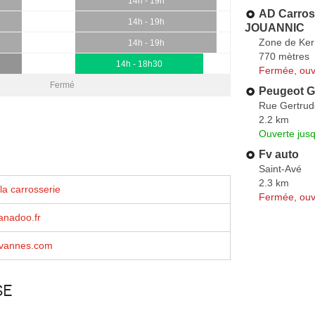
14h - 19h
AD Carross
14h - 19h
JOUANNIC
Zone de Ker
14h - 19h
770 mètres
14h - 18h30
Fermée, ouv
Fermé
Peugeot 
Rue Gertrud
2.2 km
Ouverte jus
Fv auto
Saint-Avé
2.3 km
la carrosserie
Fermée, ouv
nadoo.fr
vannes.com
se