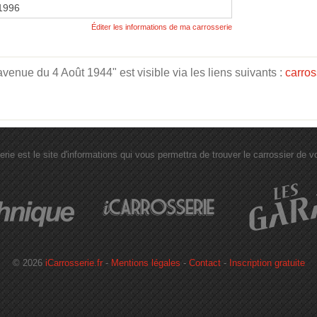
 1996
Éditer les informations de ma carrosserie
enue du 4 Août 1944" est visible via les liens suivants :
carros
erie est le site d'informations qui vous permettra de trouver le carrossier de vot
© 2026
iCarrosserie.fr
-
Mentions légales
-
Contact
-
Inscription gratuite