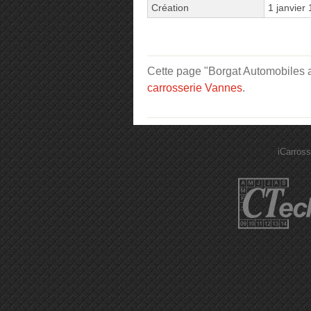
Création
1 janvier
Cette page "Borgat Automobiles av
carrosserie Vannes
.
iCarross