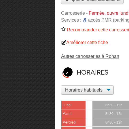
Carrosserie
-
Fermée, ouvre lund
Services :
accès
PMR
(parking
Recommander cette carrosser
Améliorer cette fiche
Autres carrosseries à Rohan
Horaires
Lundi
8h30 - 12h
Mardi
8h30 - 12h
Mercredi
8h30 - 12h