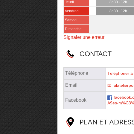
Jeudi
8h30 - 12h
Vendredi
8h30 - 12h
Samedi
Dimanche
Signaler une erreur
Contact
Téléphone
Téléphoner à 
Email
alatelier
facebook.
Facebook
A9es-m%C3%A
Plan et adres