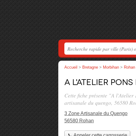
Accueil
>
Bretagne
>
Morbihan
>
Rohan
A l'Atelier Pons
Cette fiche présente "A l'Atelie
artisanale du quengo
, 56580 Ro
3 Zone Artisanale du Quengo
56580 Rohan
📞 Appeler cette carrosserie