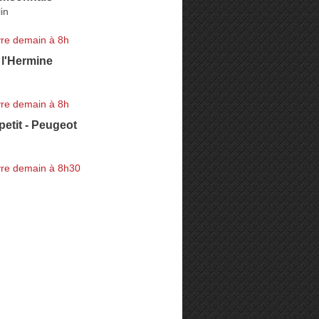
in
re demain à 8h
 l'Hermine
re demain à 8h
etit - Peugeot
re demain à 8h30