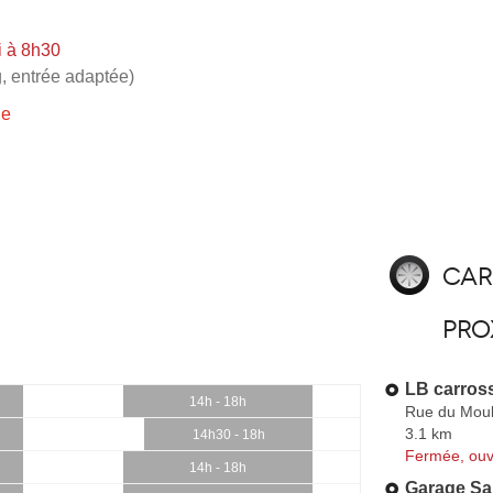
i à 8h30
, entrée adaptée)
ie
Car
pro
LB carross
14h - 18h
Rue du Moul
3.1 km
14h30 - 18h
Fermée, ouv
14h - 18h
Garage S