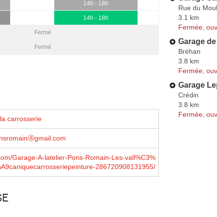
14h - 18h
Rue du Moul
3.1 km
14h - 18h
Fermée, ouv
Fermé
Garage de
Fermé
Bréhan
3.8 km
Fermée, ouv
Garage Lep
Crédin
3.8 km
Fermée, ouv
la carrosserie
ponsromainⓐgmail.com
com/Garage-A-latelier-Pons-Romain-Les-vall%C3%
9caniquecarrosseriepeinture-286720908131955/
se