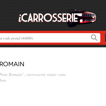
 Romain
r Pons Romain", carrosserie située
zone
han.