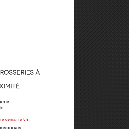
rosseries à
ximité
erie
in
re demain à 8h
amsonnais