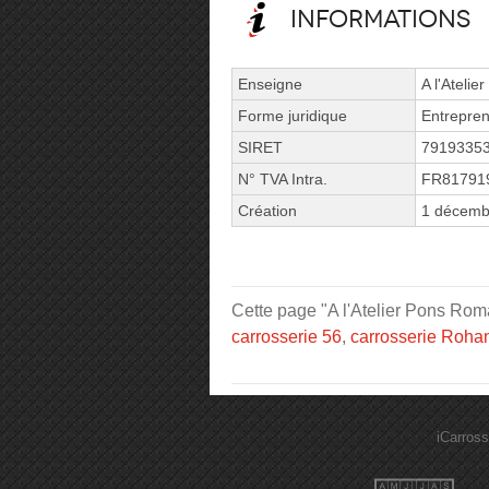
Informations
Enseigne
A l'Ateli
Forme juridique
Entrepren
SIRET
7919335
N° TVA Intra.
FR81791
Création
1 décemb
Cette page "A l'Atelier Pons Roma
carrosserie 56
,
carrosserie Roha
iCarross