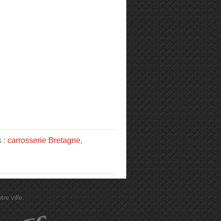
s :
carrosserie Bretagne
,
re ville.