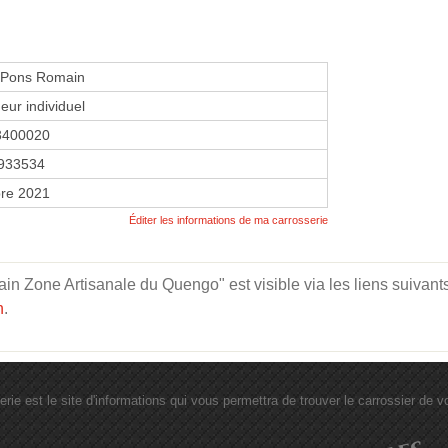
er Pons Romain
eur individuel
3400020
933534
re 2021
Éditer les informations de ma carrosserie
in Zone Artisanale du Quengo" est visible via les liens suivant
n
.
erie est le site d'informations qui vous permettra de trouver le carrossier de vot