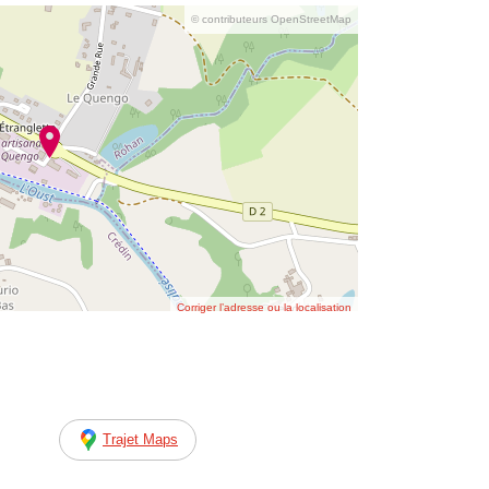
© contributeurs OpenStreetMap
Corriger l’adresse ou la localisation
Trajet Maps