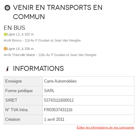
Venir en transports en
commun
En bus
Ligne L2, à 102 m
Arrêt Bossu - 116 Av P Goubet et Jean Van Heeghe
Ligne L6, à 156 m
Arrêt Thierville Mairie - 126c Av P Goubet et Jean Van Heeghe
Informations
Enseigne
Carre Automobiles
Forme juridique
SARL
SIRET
53743111600012
N° TVA Intra.
FR03537431116
Création
1 avril 2011
Éditer les informations de ma carrosserie