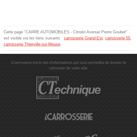
Cette page "CARRE AUTOMOBILES - Citroën Avenue Pierre Goubet"
est visible via les liens suivants :
carrosserie Grand-Est
,
carrosserie 55
,
carrosserie Thierville-sur-Meuse
.
iCarrosserie est le site d'informations qui vous permettra de trouver le
carrossier de votre ville.