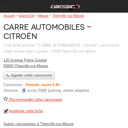
Accueil
>
Grand-Est
>
Meuse
>
Thierville-sur-Meuse
CARRE AUTOMOBILES -
Citroën
Cette fiche présente "CARRE AUTOMOBILES - Citroën", carrosserie
située
avenue pierre goubet
, 55840 Thierville-sur-Meuse.
120 Avenue Pierre Goubet
55840 Thierville-sur-Meuse
📞 Appeler cette carrosserie
Carrosserie
-
Fermée, ouvre à 8h
Services :
accès
PMR
(parking, entrée adaptée)
Recommander cette carrosserie
Améliorer cette fiche
Autres carrosseries à Thierville-sur-Meuse