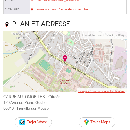
Email
thierville.automobileⓐwanadoo.fr
Site web
reseau.citroen.fr/reparateur-thierville-1
Plan et adresse
© contributeurs OpenStreetMap
Corriger l’adresse ou la localisation
CARRE AUTOMOBILES - Citroën
120 Avenue Pierre Goubet
55840 Thierville-sur-Meuse
Trajet Waze
Trajet Maps