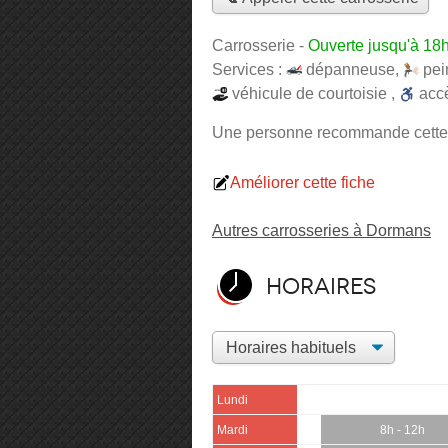
Carrosserie
-
Ouverte jusqu'à 18
Services :
dépanneuse
,
pei
véhicule de courtoisie
,
acc
Une personne
recommande
cette
Améliorer cette fiche
Autres carrosseries à Dormans
Horaires
Lundi
Mardi
8h - 12h