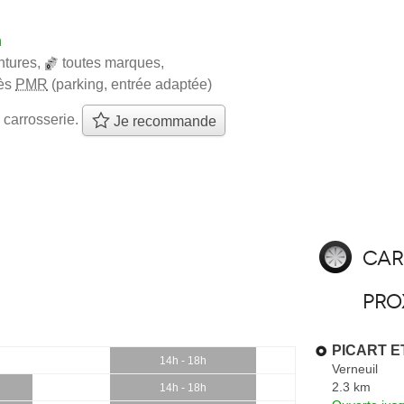
h
ntures
,
toutes marques
,
ès
PMR
(parking, entrée adaptée)
 carrosserie.
Je recommande
Car
pro
PICART ET
14h - 18h
Verneuil
2.3 km
14h - 18h