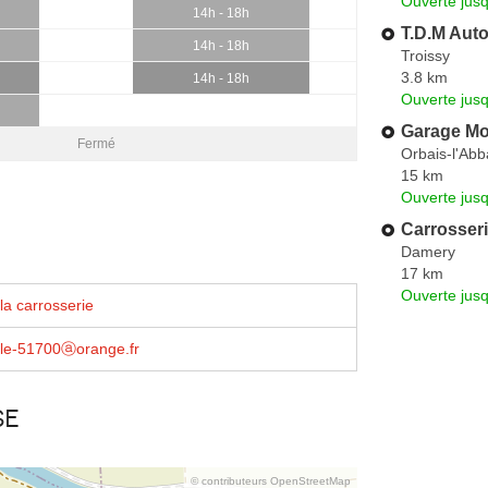
Ouverte jus
14h - 18h
T.D.M Aut
14h - 18h
Troissy
3.8 km
14h - 18h
Ouverte jus
Garage M
Fermé
Orbais-l'Ab
15 km
Ouverte jus
Carrosseri
Damery
17 km
Ouverte jus
la carrosserie
lle-51700ⓐorange.fr
se
© contributeurs OpenStreetMap