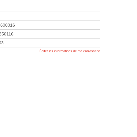
1600016
850116
03
Éditer les informations de ma carrosserie