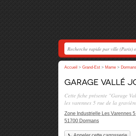
Accueil
>
Grand-Est
>
Marne
>
Dorman
Garage Vallé J
Cette fiche présente "Garage Val
les varennes 5 rue de la gravièr
Zone Industrielle Les Varennes 5
51700 Dormans
📞 Appeler cette carrosserie