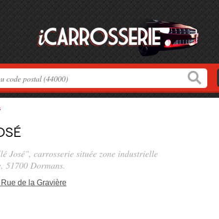
s
osé
lé José", carrosserie située
zone industrielle
e
, 51700 Dormans.
 Rue de la Gravière