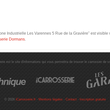
e Industrielle Les Varennes 5 Rue de la Gravière" est visible vi
serie Dormans
.
erie est le site d'informations qui vous permettra de trouver le carrossier de vot
© 2026
iCarrosserie.fr
-
Mentions légales
-
Contact
-
Inscription gratuite