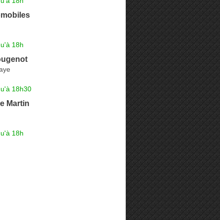
qu'à 18h
omobiles
qu'à 18h
ougenot
baye
qu'à 18h30
e Martin
qu'à 18h