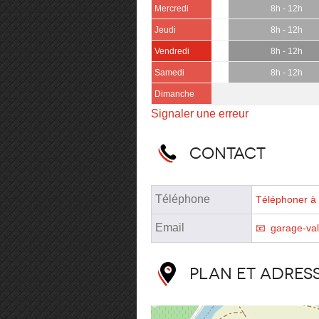
Mercredi
8h - 12h
Jeudi
8h - 12h
Vendredi
8h - 12h
Samedi
8h - 12h
Dimanche
Signaler une erreur
Contact
Téléphone
Téléphoner à 
Email
garage-va
Plan et adres