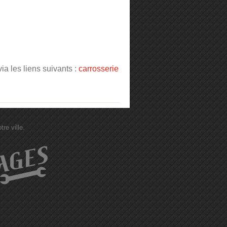
a les liens suivants :
carrosserie
re ville.