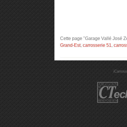
Cette page "Garage Vallé José Zon
Grand-Est
,
carrosserie 51
,
carros
iCarross