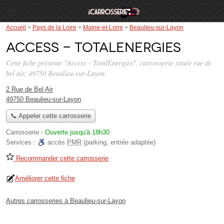
Accueil
>
Pays de la Loire
>
Maine-et-Loire
>
Beaulieu-sur-Layon
Access - TotalEnergies
Cette fiche présente "Access - TotalEnergies", carrosserie située
rue de
bel air
, 49750 Beaulieu-sur-Layon.
2 Rue de Bel Air
49750 Beaulieu-sur-Layon
📞 Appeler cette carrosserie
Carrosserie
-
Ouverte jusqu'à 18h30
Services :
accès
PMR
(parking, entrée adaptée)
Recommander cette carrosserie
Améliorer cette fiche
Autres carrosseries à Beaulieu-sur-Layon