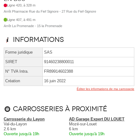
Ligne 420, à 328 m
Arrêt Pharmacie Rue du Fief Signore - 27 Rue du Fief-Signore
Ligne 407, à 491 m
Arrêt La Promenade - 15 la Promenade
Informations
Forme juridique
SAS
SIRET
91460238800011
N° TVA Intra.
FR89914602388
Création
16 juin 2022
Éditer les informations de ma carrosserie
Carrosseries à proximité
Carrosserie du Layon
AD Garage Expert DU LOUET
Val-du-Layon
Mozé-sur-Louet
2.6 km
6 km
Ouverte jusqu'à 19h
Ouverte jusqu'à 19h