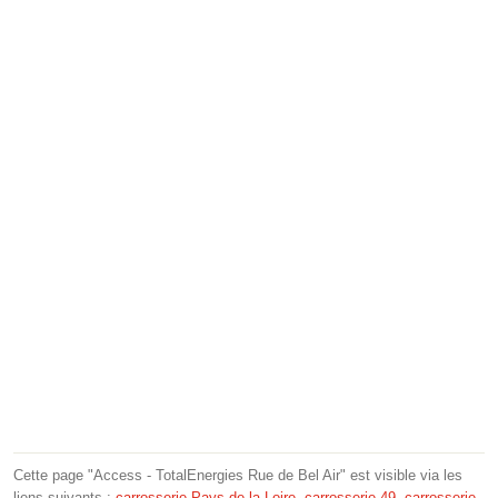
Cette page "Access - TotalEnergies Rue de Bel Air" est visible via les
liens suivants :
carrosserie Pays de la Loire
,
carrosserie 49
,
carrosserie