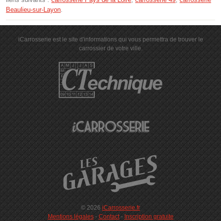
Beaulieu-sur-Layon
.
iCarrosserie est le site d'informations qui vous permettra de trouver le
carrossier de votre ville.
© 2026
iCarrosserie.fr
Mentions légales
-
Contact
-
Inscription gratuite