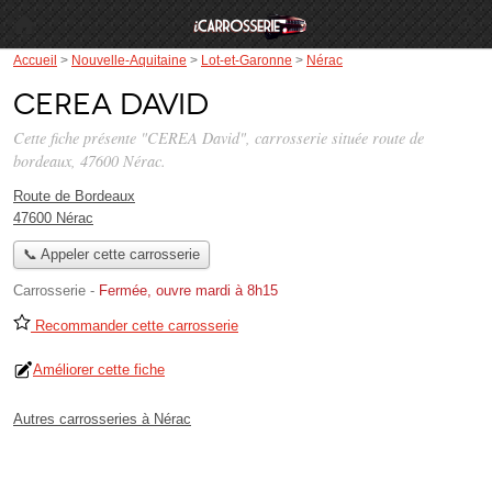
Accueil
>
Nouvelle-Aquitaine
>
Lot-et-Garonne
>
Nérac
CEREA David
Cette fiche présente "CEREA David", carrosserie située
route de
bordeaux
, 47600 Nérac.
Route de Bordeaux
47600 Nérac
📞 Appeler cette carrosserie
Carrosserie
-
Fermée, ouvre mardi à 8h15
Recommander cette carrosserie
Améliorer cette fiche
Autres carrosseries à Nérac