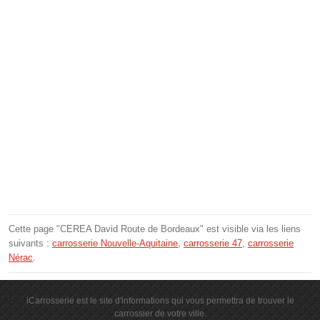
Cette page "CEREA David Route de Bordeaux" est visible via les liens
suivants :
carrosserie Nouvelle-Aquitaine
,
carrosserie 47
,
carrosserie
Nérac
.
iCarrosserie est le site d'informations qui vous permettra de trouver le
carrossier de votre ville.