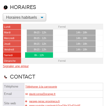
Horaires
Lundi
Fermé
Mardi
8h15 - 12h
14h - 18h
Mercredi
8h15 - 12h
14h - 18h
Jeudi
8h15 - 12h
14h - 18h
Vendredi
8h15 - 12h
14h - 18h
Samedi
8h - 12h
Dimanche
Fermé
Signaler une erreur
Contact
Téléphone
Téléphoner à la carrosserie
Email
david.cereaⓐorange.fr
garage-nerac.proximeca.fr
Site web
www.youtube.com/watch?v=ONx2OvEYgXE