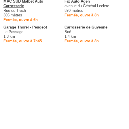
MAC SUD Malbet Auto
Fix Auto Agen
Carrosserie
avenue du Général Leclerc
Rue du Trech
870 mètres
305 mètres
Fermée, ouvre à 8h
Fermée, ouvre à 6h
Garage Thorel - Peugeot
Carrosserie de Guyenne
Le Passage
Boé
1.3 km
1.4 km
Fermée, ouvre à 7h45
Fermée, ouvre à 8h