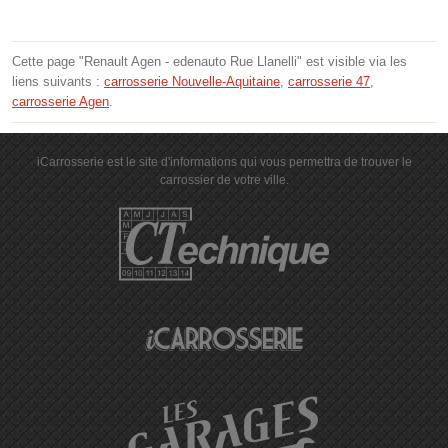
Cette page "Renault Agen - edenauto Rue Llanelli" est visible via les
liens suivants :
carrosserie Nouvelle-Aquitaine
,
carrosserie 47
,
carrosserie Agen
.
iCarrosserie est le site d'informations qui vous permettra de trouver le
carrossier de votre ville.