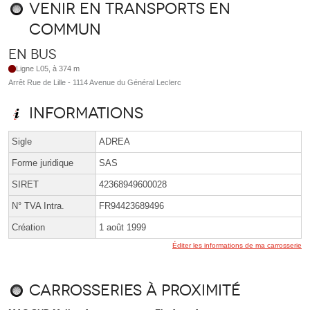
Venir en transports en
commun
En bus
Ligne L05, à 374 m
Arrêt Rue de Lille - 1114 Avenue du Général Leclerc
Informations
Sigle
ADREA
Forme juridique
SAS
SIRET
42368949600028
N° TVA Intra.
FR94423689496
Création
1 août 1999
Éditer les informations de ma carrosserie
Carrosseries à proximité