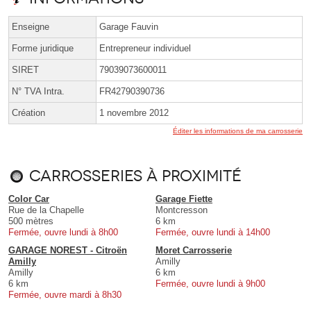
Enseigne
Garage Fauvin
Forme juridique
Entrepreneur individuel
SIRET
79039073600011
N° TVA Intra.
FR42790390736
Création
1 novembre 2012
Éditer les informations de ma carrosserie
Carrosseries à proximité
Color Car
Garage Fiette
Rue de la Chapelle
Montcresson
500 mètres
6 km
Fermée, ouvre lundi à 8h00
Fermée, ouvre lundi à 14h00
GARAGE NOREST - Citroën
Moret Carrosserie
Amilly
Amilly
Amilly
6 km
6 km
Fermée, ouvre lundi à 9h00
Fermée, ouvre mardi à 8h30