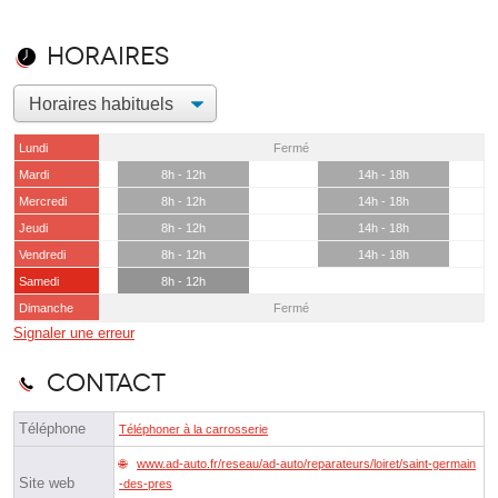
Horaires
Lundi
Fermé
Mardi
8h - 12h
14h - 18h
Mercredi
8h - 12h
14h - 18h
Jeudi
8h - 12h
14h - 18h
Vendredi
8h - 12h
14h - 18h
Samedi
8h - 12h
Dimanche
Fermé
Signaler une erreur
Contact
Téléphone
Téléphoner à la carrosserie
www.ad-auto.fr/reseau/ad-auto/reparateurs/loiret/saint-germain
Site web
-des-pres