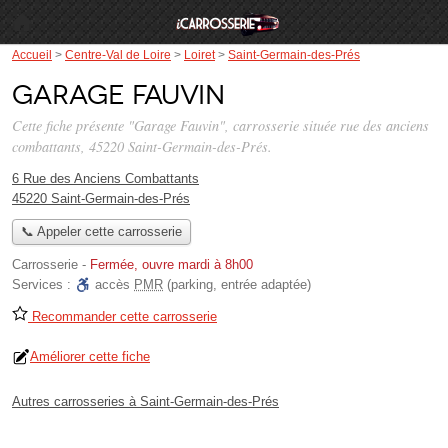
Accueil
>
Centre-Val de Loire
>
Loiret
>
Saint-Germain-des-Prés
Garage Fauvin
Cette fiche présente "Garage Fauvin", carrosserie située
rue des anciens
combattants
, 45220 Saint-Germain-des-Prés.
6 Rue des Anciens Combattants
45220 Saint-Germain-des-Prés
📞 Appeler cette carrosserie
Carrosserie
-
Fermée, ouvre mardi à 8h00
Services :
accès
PMR
(parking, entrée adaptée)
Recommander cette carrosserie
Améliorer cette fiche
Autres carrosseries à Saint-Germain-des-Prés