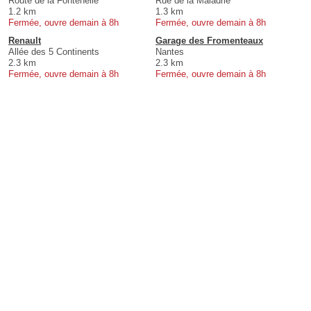
Route de la Fontenelle
Rue de la Maladrie
1.2 km
1.3 km
Fermée, ouvre demain à 8h
Fermée, ouvre demain à 8h
Renault
Garage des Fromenteaux
Allée des 5 Continents
Nantes
2.3 km
2.3 km
Fermée, ouvre demain à 8h
Fermée, ouvre demain à 8h