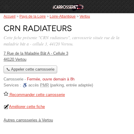
Accueil
>
Pays de la Loire
>
Loire-Atlantique
>
Vertou
CRN radiateurs
Cette fiche présente "CRN radiateurs", carrosserie située
rue de la
maladrie bât a - cellule 3
, 44120 Vertou.
7 Rue de la Maladrie Bât A - Cellule 3
44120 Vertou
📞 Appeler cette carrosserie
Carrosserie
-
Fermée, ouvre demain à 8h
Services :
accès
PMR
(parking, entrée adaptée)
Recommander cette carrosserie
Améliorer cette fiche
Autres carrosseries à Vertou