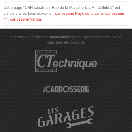
Cette page "CRN radiateurs Rue de la Maladrie Bât A - Cellule 3" est
visible via les liens suivants :
carrosserie Pays de la Loire
,
carrosserie
44
,
carrosserie Vertou
.
iCarrosserie est le site d'informations qui vous permettra de trouver le
carrossier de votre ville.