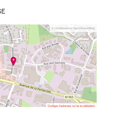
se
© contributeurs OpenStreetMap
Corriger l’adresse ou la localisation