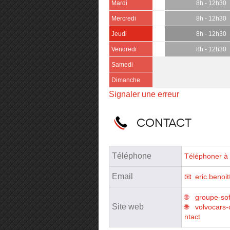
Mardi
8h - 12h30
Mercredi
8h - 12h30
Jeudi
8h - 12h30
Vendredi
8h - 12h30
Samedi
Dimanche
Signaler une erreur
Contact
Téléphone
Téléphoner à 
Email
eric.benoi
groupe-sofi
Site web
volvocars-
ntact