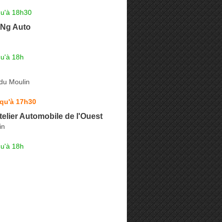
qu'à 18h30
 Ng Auto
qu'à 18h
du Moulin
squ'à 17h30
telier Automobile de l'Ouest
in
qu'à 18h