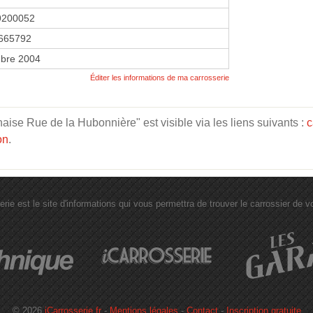
9200052
665792
bre 2004
Éditer les informations de ma carrosserie
ise Rue de la Hubonnière" est visible via les liens suivants :
c
on
.
erie est le site d'informations qui vous permettra de trouver le carrossier de vot
© 2026
iCarrosserie.fr
-
Mentions légales
-
Contact
-
Inscription gratuite