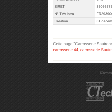
SIRET
3906657
N° TVA Intra.
FR29390
Création
31 décem
Cette page "Carrosserie Sautronna
carrosserie 44
,
carrosserie Sautr
iCarross