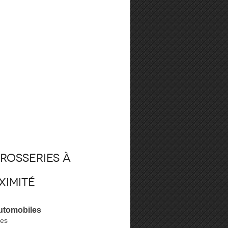
rosseries à
ximité
utomobiles
tes