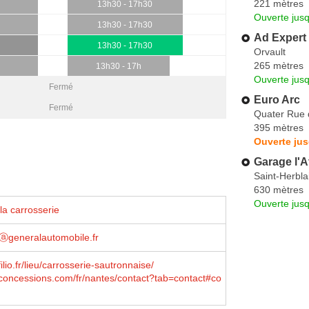
221 mètres
13h30 - 17h30
Ouverte jus
13h30 - 17h30
Ad Expert
13h30 - 17h30
Orvault
265 mètres
13h30 - 17h
Ouverte jus
Fermé
Euro Arc
Fermé
Quater Rue 
395 mètres
Ouverte ju
Garage l'A
Saint-Herbla
630 mètres
Ouverte jus
la carrosserie
tⓐgeneralautomobile.fr
lio.fr/lieu/carrosserie-sautronnaise/
concessions.com/fr/nantes/contact?tab=contact#co