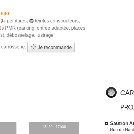
7h30
,
peintures
,
teintes constructeurs
,
ès
PMR
(parking, entrée adaptée, places
s)
,
débosselage
,
lustrage
 carrosserie.
Je recommande
Car
pro
Sautron A
13h30 - 17h30
Rue de Nan