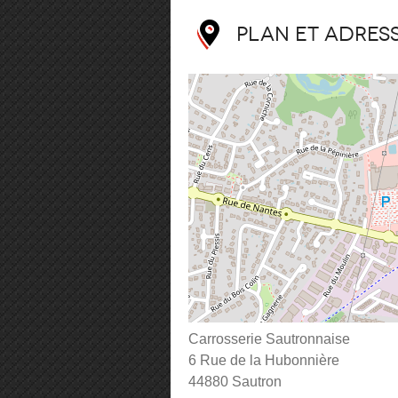
Plan et adres
Carrosserie Sautronnaise
6 Rue de la Hubonnière
44880 Sautron