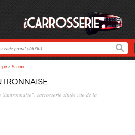
tique
>
Sautron
utronnaise
e Sautronnaise", carrosserie située
rue de la