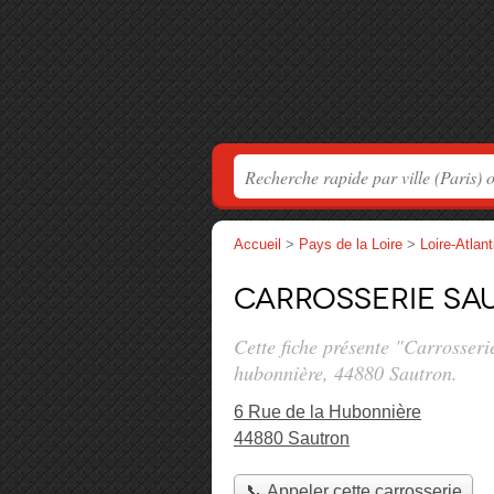
Accueil
>
Pays de la Loire
>
Loire-Atlan
Carrosserie Sa
Cette fiche présente "Carrosseri
hubonnière
, 44880 Sautron.
6 Rue de la Hubonnière
44880 Sautron
📞 Appeler cette carrosserie