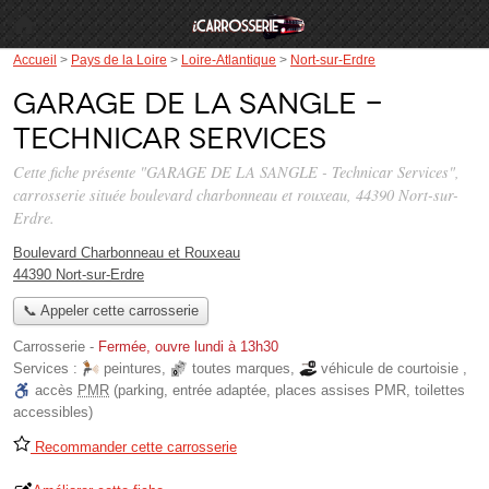
Accueil
>
Pays de la Loire
>
Loire-Atlantique
>
Nort-sur-Erdre
GARAGE DE LA SANGLE -
Technicar Services
Cette fiche présente "GARAGE DE LA SANGLE - Technicar Services",
carrosserie située
boulevard charbonneau et rouxeau
, 44390 Nort-sur-
Erdre.
Boulevard Charbonneau et Rouxeau
44390 Nort-sur-Erdre
📞 Appeler cette carrosserie
Carrosserie
-
Fermée, ouvre lundi à 13h30
Services :
peintures
,
toutes marques
,
véhicule de courtoisie
,
accès
PMR
(parking, entrée adaptée, places assises PMR, toilettes
accessibles)
Recommander cette carrosserie