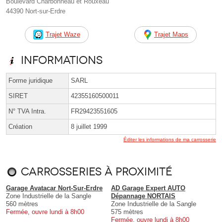
Boulevard Charbonneau et Rouxeau
44390 Nort-sur-Erdre
Trajet Waze
Trajet Maps
Informations
Forme juridique
SARL
SIRET
42355160500011
N° TVA Intra.
FR29423551605
Création
8 juillet 1999
Éditer les informations de ma carrosserie
Carrosseries à proximité
Garage Avatacar Nort-Sur-Erdre
AD Garage Expert AUTO
Zone Industrielle de la Sangle
Dépannage NORTAIS
560 mètres
Zone Industrielle de la Sangle
Fermée, ouvre lundi à 8h00
575 mètres
Fermée, ouvre lundi à 8h00