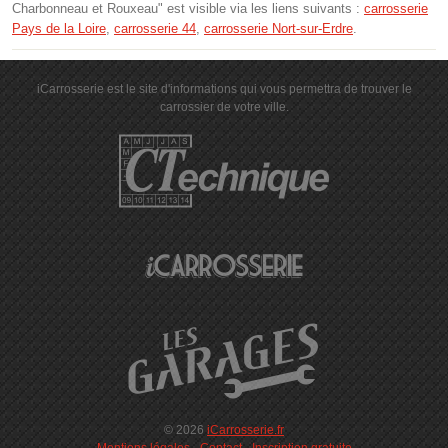
Charbonneau et Rouxeau" est visible via les liens suivants :
carrosserie
Pays de la Loire
,
carrosserie 44
,
carrosserie Nort-sur-Erdre
.
iCarrosserie est le site d'informations qui vous permettra de trouver le
carrossier de votre ville.
© 2026
iCarrosserie.fr