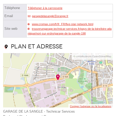
Téléphone
Téléphoner à la carrosserie
Email
garagedelasangleⓐorange.fr
www.cromax.com/fr/fr_FR/five-star-network.html
Site web
trouverungarage.technicar-services.fr/pays-de-la-loire/loire-atla
ntique/nort-sur-erdre/garage-de-la-sangle-198
Plan et adresse
© contributeurs OpenStreetMap
Corriger l’adresse ou la localisation
GARAGE DE LA SANGLE - Technicar Services