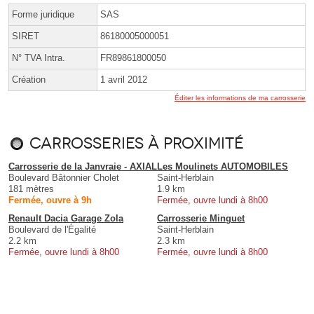
Forme juridique
SAS
SIRET
86180005000051
N° TVA Intra.
FR89861800050
Création
1 avril 2012
Éditer les informations de ma carrosserie
Carrosseries à proximité
Carrosserie de la Janvraie - AXIAL
Les Moulinets AUTOMOBILES
Boulevard Bâtonnier Cholet
Saint-Herblain
181 mètres
1.9 km
Fermée, ouvre à 9h
Fermée, ouvre lundi à 8h00
Renault Dacia Garage Zola
Carrosserie Minguet
Boulevard de l'Égalité
Saint-Herblain
2.2 km
2.3 km
Fermée, ouvre lundi à 8h00
Fermée, ouvre lundi à 8h00