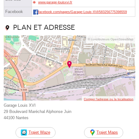
www.garage-louisxvi.fr
Facebook
facebook.com/pages/Garage-Louis-XVI/583256775398559
Plan et adresse
© contributeurs OpenStreetMap
Corriger l’adresse ou la localisation
Garage Louis XVI
29 Boulevard Maréchal Alphonse Juin
44100 Nantes
Trajet Waze
Trajet Maps