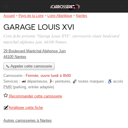
Accueil
>
Pays de la Loire
>
Loire-Atlantique
>
Nantes
Garage Louis XVI
Cette fiche présente "Garage Louis XVI", carrosserie située
boulevard
maréchal alphonse juin
, 44100 Nantes.
29 Boulevard Maréchal Alphonse Juin
44100 Nantes
📞 Appeler cette carrosserie
Carrosserie
-
Fermée, ouvre lundi à 8h00
Services :
dépanneuse
,
peintures
,
toutes marques
,
accès
PMR
(parking, entrée adaptée)
Recommander cette carrosserie
Améliorer cette fiche
Autres carrosseries à Nantes