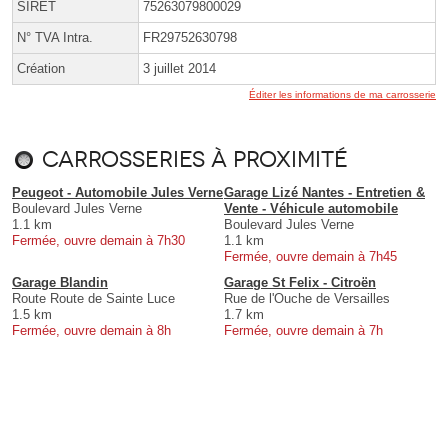
SIRET
75263079800029
N° TVA Intra.
FR29752630798
Création
3 juillet 2014
Éditer les informations de ma carrosserie
Carrosseries à proximité
Peugeot - Automobile Jules Verne
Garage Lizé Nantes - Entretien &
Boulevard Jules Verne
Vente - Véhicule automobile
1.1 km
Boulevard Jules Verne
Fermée, ouvre demain à 7h30
1.1 km
Fermée, ouvre demain à 7h45
Garage Blandin
Garage St Felix - Citroën
Route Route de Sainte Luce
Rue de l'Ouche de Versailles
1.5 km
1.7 km
Fermée, ouvre demain à 8h
Fermée, ouvre demain à 7h