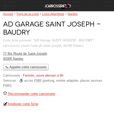
Accueil
>
Pays de la Loire
>
Loire-Atlantique
>
Nantes
AD Garage SAINT JOSEPH -
BAUDRY
Cette fiche présente "AD Garage SAINT JOSEPH - BAUDRY",
carrosserie située
route de saint-joseph
, 44300 Nantes.
77 Bis Route de Saint-Joseph
44300 Nantes
📞 Appeler cette carrosserie
Carrosserie
-
Fermée, ouvre demain à 8h
Services :
accès
PMR
(parking, entrée adaptée, places assises
PMR)
Recommander cette carrosserie
Améliorer cette fiche