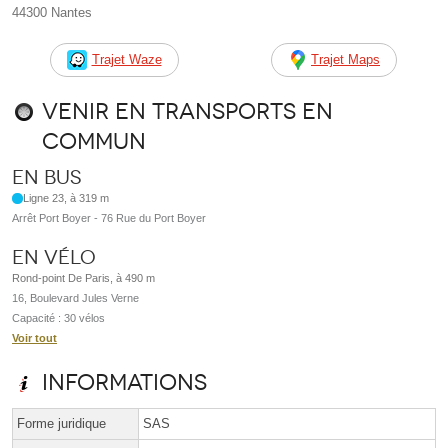
44300 Nantes
Trajet Waze
Trajet Maps
Venir en transports en
commun
En bus
Ligne 23, à 319 m
Arrêt Port Boyer - 76 Rue du Port Boyer
En vélo
Rond-point De Paris, à 490 m
16, Boulevard Jules Verne
Capacité : 30 vélos
Voir tout
Informations
Forme juridique
SAS