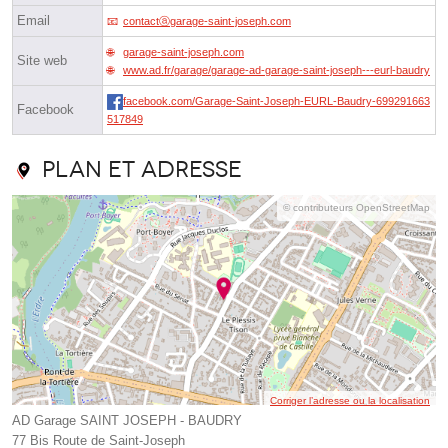
Email
contactⓐgarage-saint-joseph.com
garage-saint-joseph.com
Site web
www.ad.fr/garage/garage-ad-garage-saint-joseph---eurl-baudry
facebook.com/Garage-Saint-Joseph-EURL-Baudry-699291663
Facebook
517849
Plan et adresse
© contributeurs OpenStreetMap
Corriger l’adresse ou la localisation
AD Garage SAINT JOSEPH - BAUDRY
77 Bis Route de Saint-Joseph