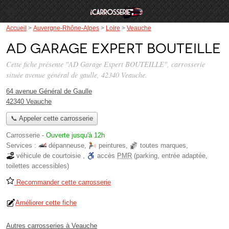
Accueil
>
Auvergne-Rhône-Alpes
>
Loire
>
Veauche
AD Garage Expert BOUTEILLE
Cette fiche présente "AD Garage Expert BOUTEILLE", carrosserie
située
avenue général de gaulle
, 42340 Veauche.
64 avenue Général de Gaulle
42340 Veauche
📞 Appeler cette carrosserie
Carrosserie
-
Ouverte jusqu'à 12h
Services :
dépanneuse
,
peintures
,
toutes marques
,
véhicule de courtoisie
,
accès
PMR
(parking, entrée adaptée,
toilettes accessibles)
Recommander cette carrosserie
Améliorer cette fiche
Autres carrosseries à Veauche