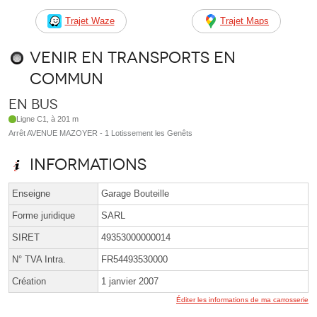
Trajet Waze
Trajet Maps
Venir en transports en
commun
En bus
Ligne C1, à 201 m
Arrêt AVENUE MAZOYER - 1 Lotissement les Genêts
Informations
Enseigne
Garage Bouteille
Forme juridique
SARL
SIRET
49353000000014
N° TVA Intra.
FR54493530000
Création
1 janvier 2007
Éditer les informations de ma carrosserie