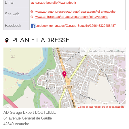
Email
garage-bouteilleⓐwanadoo.fr
www.ad-auto.fr/reseau/ad-auto/reparateurs/loire/veauche
Site web
www.ad.fr/reseau/ad-auto/reparateurs/loire/veauche
Facebook
facebook.com/pages/Garage-Bouteille/129645320488487
Plan et adresse
© contributeurs OpenStreetMap
Corriger l’adresse ou la localisation
AD Garage Expert BOUTEILLE
64 avenue Général de Gaulle
42340 Veauche