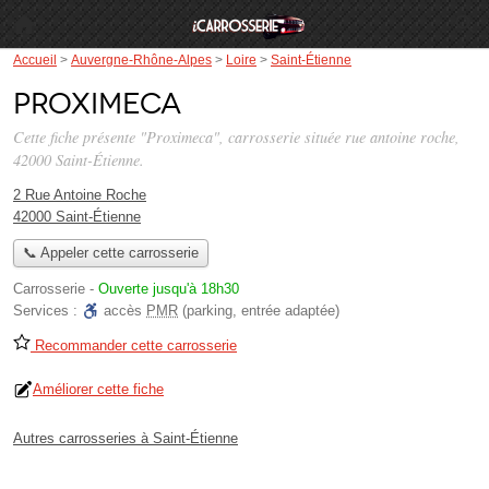
Accueil
>
Auvergne-Rhône-Alpes
>
Loire
>
Saint-Étienne
Proximeca
Cette fiche présente "Proximeca", carrosserie située
rue antoine roche
,
42000 Saint-Étienne.
2 Rue Antoine Roche
42000 Saint-Étienne
📞 Appeler cette carrosserie
Carrosserie
-
Ouverte jusqu'à 18h30
Services :
accès
PMR
(parking, entrée adaptée)
Recommander cette carrosserie
Améliorer cette fiche
Autres carrosseries à Saint-Étienne